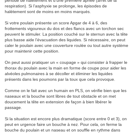
période de halètement et d’une première apnée (arrêt de la
respiration). Si l’asphyxie se prolonge, les épisodes de
halètement sont de moins en moins marqués.
Si votre poulain présente un score Apgar de 4 à 6, des
frottements vigoureux du dos et des flancs avec un torchon sec
peuvent le stimuler. La position couché sur le sternun avec la tête
plus basse aide l’évacuation des liquides. Si nécessaire, on peut
caler le poulain avec une couverture roulée ou tout autre système
pour maintenir cette position.
On peut aussi pratiquer un « coupage » qui consister à frapper le
thorax du poulain avec la main en forme de coupe pour aider les
alvéoles pulmonaires à se décoller et éliminer les liquides
présents dans les poumons par la toux que cela provoque.
Comme on le fait avec un humain en PLS, on vérifie bien que les
naseaux et la bouche sont libres de tout obstacle et on met
doucement la tête en extension de façon à bien libérer le
passage.
Si la situation est encore plus dramatique (score entre 0 et 3), on
peut en urgence faire un bouche à nez. Pour cela, on ferme la
bouche du poulain et un naseau et on souffle en rythme dans