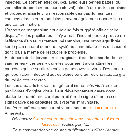
insectes. Ce sont en effet ceux-ci, avec leurs petites pattes, qui
vont aller du poulain (ou jeune cheval) infecté aux autres poulains
et propager ainsi le virus responsable des papillomes. Les
contacts directs entre poulains peuvent également donner lieu à
une contamination.
L'apport de magnésium est quelque fois suggéré afin de faire
disparaître les papillomes. Il n'y a pour l'instant pas de preuve de
l'efficacité d'un tel traitement, néanmoins, une ration équilibrée
sur le plan minéral donne un système immunitaire plus efficace et
donc plus à même de résoudre le problème.
En dehors de l'intervention chirurgicale, il est déconseillé de faire
saigner les « verrues » car elles pourraient alors attirer les
mouches qui se souilleraient les pattes avec le virus. Des pattes
qui pourraient infecter d'autres plaies ou d'autres chevaux au gré
du vol de ces insectes.
Les chevaux adultes sont en général immunisés vis-à-vis des
papillomes d'origine virale. Leur développement devra donc
alerter le propriétaire car il pourrait être le signe d'une baisse
significative des capacités du système immunitaire.
Les "verrues" malignes seront vues dans un
prochain article
.
Anne Anta
Découvrez
A la rencontre des chevaux : raconte-moi leurs
histoires !
réalisé par TE.
Pour commander une de nos publications, utiliser l’onglet