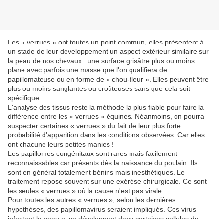
Les « verrues » ont toutes un point commun, elles présentent à
un stade de leur développement un aspect extérieur similaire sur
la peau de nos chevaux : une surface grisâtre plus ou moins
plane avec parfois une masse que l'on qualifiera de
papillomateuse ou en forme de « chou-fleur ». Elles peuvent être
plus ou moins sanglantes ou croûteuses sans que cela soit
spécifique.
L'analyse des tissus reste la méthode la plus fiable pour faire la
différence entre les « verrues » équines. Néanmoins, on pourra
suspecter certaines « verrues » du fait de leur plus forte
probabilité d'apparition dans les conditions observées. Car elles
ont chacune leurs petites manies !
Les papillomes congénitaux sont rares mais facilement
reconnaissables car présents dès la naissance du poulain. Ils
sont en général totalement bénins mais inesthétiques. Le
traitement repose souvent sur une exérèse chirurgicale. Ce sont
les seules « verrues » où la cause n'est pas virale.
Pour toutes les autres « verrues », selon les dernières
hypothèses, des papillomavirus seraient impliqués. Ces virus,
infectant la peau et se développant dans certaines cellules du