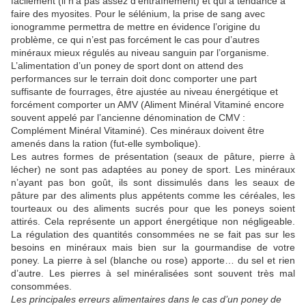
facilement (il n’a pas assez d’entraînement) et qui a tendance à
faire des myosites. Pour le sélénium, la prise de sang avec
ionogramme permettra de mettre en évidence l’origine du
problème, ce qui n’est pas forcément le cas pour d’autres
minéraux mieux régulés au niveau sanguin par l’organisme.
L’alimentation d’un poney de sport dont on attend des
performances sur le terrain doit donc comporter une part
suffisante de fourrages, être ajustée au niveau énergétique et
forcément comporter un AMV (Aliment Minéral Vitaminé encore
souvent appelé par l’ancienne dénomination de CMV :
Complément Minéral Vitaminé). Ces minéraux doivent être
amenés dans la ration (fut-elle symbolique).
Les autres formes de présentation (seaux de pâture, pierre à
lécher) ne sont pas adaptées au poney de sport. Les minéraux
n’ayant pas bon goût, ils sont dissimulés dans les seaux de
pâture par des aliments plus appétents comme les céréales, les
tourteaux ou des aliments sucrés pour que les poneys soient
attirés. Cela représente un apport énergétique non négligeable.
La régulation des quantités consommées ne se fait pas sur les
besoins en minéraux mais bien sur la gourmandise de votre
poney. La pierre à sel (blanche ou rose) apporte… du sel et rien
d’autre. Les pierres à sel minéralisées sont souvent très mal
consommées.
Les principales erreurs alimentaires dans le cas d’un poney de