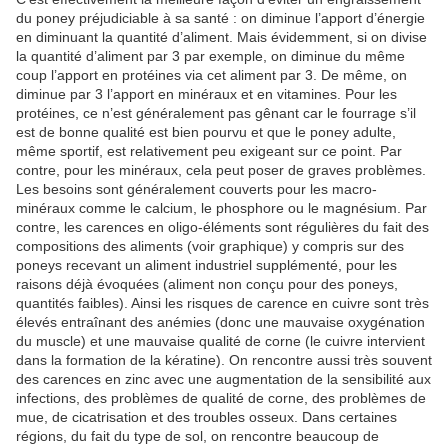
du poney préjudiciable à sa santé : on diminue l’apport d’énergie
en diminuant la quantité d’aliment. Mais évidemment, si on divise
la quantité d’aliment par 3 par exemple, on diminue du même
coup l’apport en protéines via cet aliment par 3. De même, on
diminue par 3 l’apport en minéraux et en vitamines. Pour les
protéines, ce n’est généralement pas gênant car le fourrage s’il
est de bonne qualité est bien pourvu et que le poney adulte,
même sportif, est relativement peu exigeant sur ce point. Par
contre, pour les minéraux, cela peut poser de graves problèmes.
Les besoins sont généralement couverts pour les macro-
minéraux comme le calcium, le phosphore ou le magnésium. Par
contre, les carences en oligo-éléments sont régulières du fait des
compositions des aliments (voir graphique) y compris sur des
poneys recevant un aliment industriel supplémenté, pour les
raisons déjà évoquées (aliment non conçu pour des poneys,
quantités faibles). Ainsi les risques de carence en cuivre sont très
élevés entraînant des anémies (donc une mauvaise oxygénation
du muscle) et une mauvaise qualité de corne (le cuivre intervient
dans la formation de la kératine). On rencontre aussi très souvent
des carences en zinc avec une augmentation de la sensibilité aux
infections, des problèmes de qualité de corne, des problèmes de
mue, de cicatrisation et des troubles osseux. Dans certaines
régions, du fait du type de sol, on rencontre beaucoup de