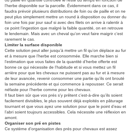
ou paille en quantité contrôlée le reste du temps en fonction de
l’herbe disponible sur la parcelle. Évidemment dans ce cas, il
faudra prévoir plusieurs distributions de foin ou de paille et on ne
peut plus simplement mettre un round à disposition ou donner du
foin une fois par jour sauf si avec des filets on arrive à ralentir à
ce point l’ingestion que malgré la faible quantité, on en retrouve
le lendemain. Mais avec un cheval qu’on veut faire maigrir c’est
rarement le cas.
Limiter la surface disponible
Cette solution peut aller jusqu’à mettre un fil qu’on déplace au fur
et à mesure que l’herbe est consommée. Elle marche bien si
l’estimation que vous faites de la quantité d’herbe offerte est
bonne ce qui nécessite de l’habitude et si vous mettez un fil
arrière pour que les chevaux ne puissent pas au fur et à mesure
de leur avancée, revenir consommer une partie qu’ils ont brouté
la semaine précédente et qui commence à repousser. Ce serait
néfaste pour l’herbe comme pour les chevaux.
Il faut bien sûr que vos prés s’y prêtent c’est-à-dire qu’ils soient
facilement divisibles, le plus souvent déjà exploités en pâturage
tournant et que vous ayez une solution pour que le point d’eau et
l’abri soient toujours accessibles. Cela nécessite une réflexion en
amont.
Organiser son pré en pistes
Ce système d’organisation des prés pour chevaux est assez