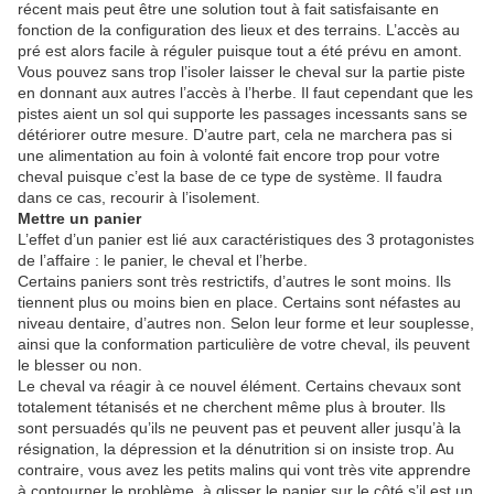
récent mais peut être une solution tout à fait satisfaisante en
fonction de la configuration des lieux et des terrains. L’accès au
pré est alors facile à réguler puisque tout a été prévu en amont.
Vous pouvez sans trop l’isoler laisser le cheval sur la partie piste
en donnant aux autres l’accès à l’herbe. Il faut cependant que les
pistes aient un sol qui supporte les passages incessants sans se
détériorer outre mesure. D’autre part, cela ne marchera pas si
une alimentation au foin à volonté fait encore trop pour votre
cheval puisque c’est la base de ce type de système. Il faudra
dans ce cas, recourir à l’isolement.
Mettre un panier
L’effet d’un panier est lié aux caractéristiques des 3 protagonistes
de l’affaire : le panier, le cheval et l’herbe.
Certains paniers sont très restrictifs, d’autres le sont moins. Ils
tiennent plus ou moins bien en place. Certains sont néfastes au
niveau dentaire, d’autres non. Selon leur forme et leur souplesse,
ainsi que la conformation particulière de votre cheval, ils peuvent
le blesser ou non.
Le cheval va réagir à ce nouvel élément. Certains chevaux sont
totalement tétanisés et ne cherchent même plus à brouter. Ils
sont persuadés qu’ils ne peuvent pas et peuvent aller jusqu’à la
résignation, la dépression et la dénutrition si on insiste trop. Au
contraire, vous avez les petits malins qui vont très vite apprendre
à contourner le problème, à glisser le panier sur le côté s’il est un