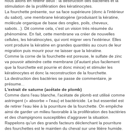
nous allons en retenir deux : la destruction des bactéries et la
stimulation de la prolifération des kératinocytes.
La fourchette présente, sur sa face supérieure (donc à l'intérieur
du sabot), une membrane kératogène (produisant la kératine,
molécule organique de base des ongles, poils, cheveux,
sabots...). Dit comme cela, c'est un vision très résumée du
phénomène. En fait, cette membrane va créer de nouvelles
cellules, les kératinocytes, qui vont migrer vers l'extérieur. Elles
vont produire la kératine en grandes quantités au cours de leur
migration puis mourir pour ne laisser que la kératine.
Comme la corne de la fourchette est poreuse, le sulfate de zinc
va pouvoir atteindre cette membrane (d'autant plus facilement
que la fourchette est pourrie et donc mince) et stimuler les
kératinocytes et donc la reconstruction de la fourchette.
La destruction des bactéries se passe de commentaire, je
présume...
L'extrait de saturne (acétate de plomb)
Comme dans l'eau blanche, l'acétate de plomb est utilisé comme
astringent (« absorbe » l'eau) et bactéricide. Le but essentiel est
de retirer l'eau liée à la pourriture de la fourchette. On empêche
ainsi de garder un milieu favorable à la prolifération des bactéries
et des champignons susceptibles d'aggraver la situation.
Rappelons qu'un des grands facteurs déclenchant la pourriture
des fourchettes est le maintien du cheval sur une litière humide.