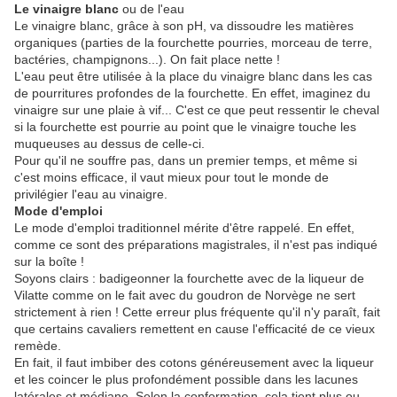
Le vinaigre blanc
ou de l'eau
Le vinaigre blanc, grâce à son pH, va dissoudre les matières
organiques (parties de la fourchette pourries, morceau de terre,
bactéries, champignons...). On fait place nette !
L'eau peut être utilisée à la place du vinaigre blanc dans les cas
de pourritures profondes de la fourchette. En effet, imaginez du
vinaigre sur une plaie à vif... C'est ce que peut ressentir le cheval
si la fourchette est pourrie au point que le vinaigre touche les
muqueuses au dessus de celle-ci.
Pour qu'il ne souffre pas, dans un premier temps, et même si
c'est moins efficace, il vaut mieux pour tout le monde de
privilégier l'eau au vinaigre.
Mode d'emploi
Le mode d'emploi traditionnel mérite d'être rappelé. En effet,
comme ce sont des préparations magistrales, il n'est pas indiqué
sur la boîte !
Soyons clairs : badigeonner la fourchette avec de la liqueur de
Vilatte comme on le fait avec du goudron de Norvège ne sert
strictement à rien ! Cette erreur plus fréquente qu'il n'y paraît, fait
que certains cavaliers remettent en cause l'efficacité de ce vieux
remède.
En fait, il faut imbiber des cotons généreusement avec la liqueur
et les coincer le plus profondément possible dans les lacunes
latérales et médiane. Selon la conformation, cela tient plus ou