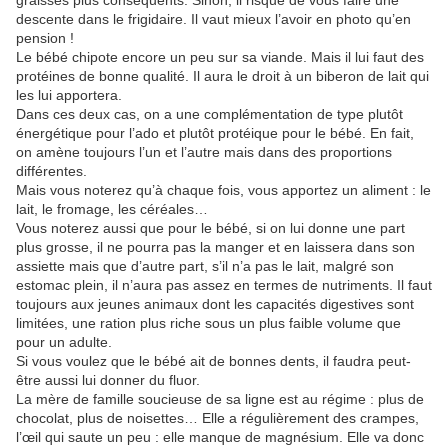
graisses plus conséquents. Sinon, il risque de vous faire une
descente dans le frigidaire. Il vaut mieux l’avoir en photo qu’en
pension !
Le bébé chipote encore un peu sur sa viande. Mais il lui faut des
protéines de bonne qualité. Il aura le droit à un biberon de lait qui
les lui apportera.
Dans ces deux cas, on a une complémentation de type plutôt
énergétique pour l’ado et plutôt protéique pour le bébé. En fait,
on amène toujours l’un et l’autre mais dans des proportions
différentes.
Mais vous noterez qu’à chaque fois, vous apportez un aliment : le
lait, le fromage, les céréales…
Vous noterez aussi que pour le bébé, si on lui donne une part
plus grosse, il ne pourra pas la manger et en laissera dans son
assiette mais que d’autre part, s’il n’a pas le lait, malgré son
estomac plein, il n’aura pas assez en termes de nutriments. Il faut
toujours aux jeunes animaux dont les capacités digestives sont
limitées, une ration plus riche sous un plus faible volume que
pour un adulte.
Si vous voulez que le bébé ait de bonnes dents, il faudra peut-
être aussi lui donner du fluor.
La mère de famille soucieuse de sa ligne est au régime : plus de
chocolat, plus de noisettes… Elle a régulièrement des crampes,
l’œil qui saute un peu : elle manque de magnésium. Elle va donc