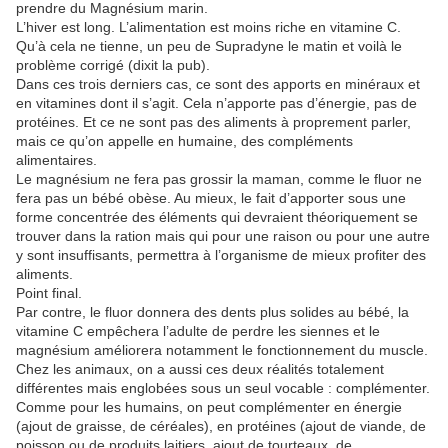
prendre du Magnésium marin.
L’hiver est long. L’alimentation est moins riche en vitamine C.
Qu’à cela ne tienne, un peu de Supradyne le matin et voilà le
problème corrigé (dixit la pub).
Dans ces trois derniers cas, ce sont des apports en minéraux et
en vitamines dont il s’agit. Cela n’apporte pas d’énergie, pas de
protéines. Et ce ne sont pas des aliments à proprement parler,
mais ce qu’on appelle en humaine, des compléments
alimentaires.
Le magnésium ne fera pas grossir la maman, comme le fluor ne
fera pas un bébé obèse. Au mieux, le fait d’apporter sous une
forme concentrée des éléments qui devraient théoriquement se
trouver dans la ration mais qui pour une raison ou pour une autre
y sont insuffisants, permettra à l’organisme de mieux profiter des
aliments.
Point final.
Par contre, le fluor donnera des dents plus solides au bébé, la
vitamine C empêchera l’adulte de perdre les siennes et le
magnésium améliorera notamment le fonctionnement du muscle.
Chez les animaux, on a aussi ces deux réalités totalement
différentes mais englobées sous un seul vocable : complémenter.
Comme pour les humains, on peut complémenter en énergie
(ajout de graisse, de céréales), en protéines (ajout de viande, de
poisson ou de produits laitiers, ajout de tourteaux, de