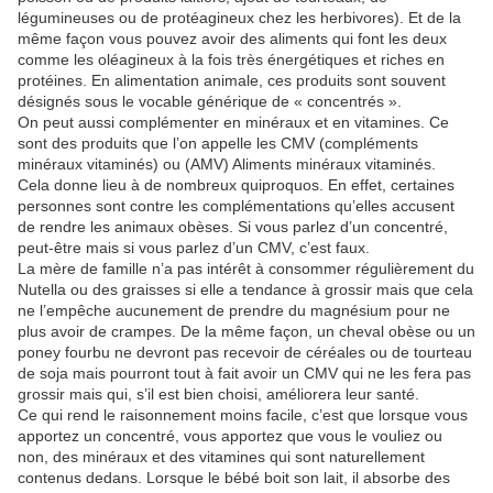
légumineuses ou de protéagineux chez les herbivores). Et de la
même façon vous pouvez avoir des aliments qui font les deux
comme les oléagineux à la fois très énergétiques et riches en
protéines. En alimentation animale, ces produits sont souvent
désignés sous le vocable générique de « concentrés ».
On peut aussi complémenter en minéraux et en vitamines. Ce
sont des produits que l’on appelle les CMV (compléments
minéraux vitaminés) ou (AMV) Aliments minéraux vitaminés.
Cela donne lieu à de nombreux quiproquos. En effet, certaines
personnes sont contre les complémentations qu’elles accusent
de rendre les animaux obèses. Si vous parlez d’un concentré,
peut-être mais si vous parlez d’un CMV, c’est faux.
La mère de famille n’a pas intérêt à consommer régulièrement du
Nutella ou des graisses si elle a tendance à grossir mais que cela
ne l’empêche aucunement de prendre du magnésium pour ne
plus avoir de crampes. De la même façon, un cheval obèse ou un
poney fourbu ne devront pas recevoir de céréales ou de tourteau
de soja mais pourront tout à fait avoir un CMV qui ne les fera pas
grossir mais qui, s’il est bien choisi, améliorera leur santé.
Ce qui rend le raisonnement moins facile, c’est que lorsque vous
apportez un concentré, vous apportez que vous le vouliez ou
non, des minéraux et des vitamines qui sont naturellement
contenus dedans. Lorsque le bébé boit son lait, il absorbe des