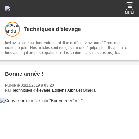
MENU
Techniques d'élevage
Invitez la science dans votre quotidien et découvrez une référence du
monde équin ! Nos articles sont rédigés par une équipe pluridisciplinaire
innovante qui propose également des conférences, des posters, des
ouvrages... tout pour mieux connaître votre cheval, poney ou âne. Le blog
Techniques d'élevage c'est plus de 2000 articles en accès totalement gratuit.
Contactez-nous : anneetcat@aol.com 02 72 65 94 09 Retrouvez-nous sur
Facebook sur la page techniquesdelevage.
Bonne année !
Publié le 31/12/2019 à 05:20
Par
Techniques d'élevage. Editions Alpha et Omega