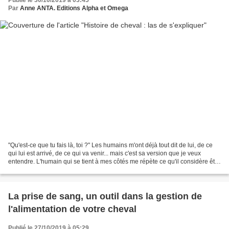
Publié le 30/10/2019 à 03:45
Par
Anne ANTA. Editions Alpha et Omega
"Qu'est-ce que tu fais là, toi ?" Les humains m'ont déjà tout dit de lui, de ce
qui lui est arrivé, de ce qui va venir... mais c'est sa version que je veux
entendre. L'humain qui se tient à mes côtés me répète ce qu'il considère être
la vérité. "Il est...
La prise de sang, un outil dans la gestion de
l'alimentation de votre cheval
Publié le 27/10/2019 à 05:29