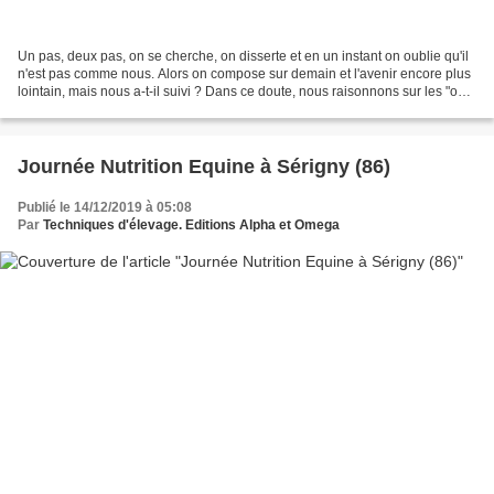
Un pas, deux pas, on se cherche, on disserte et en un instant on oublie qu'il
n'est pas comme nous. Alors on compose sur demain et l'avenir encore plus
lointain, mais nous a-t-il suivi ? Dans ce doute, nous raisonnons sur les "on
dits", on se renseigne...
Journée Nutrition Equine à Sérigny (86)
Publié le 14/12/2019 à 05:08
Par
Techniques d'élevage. Editions Alpha et Omega