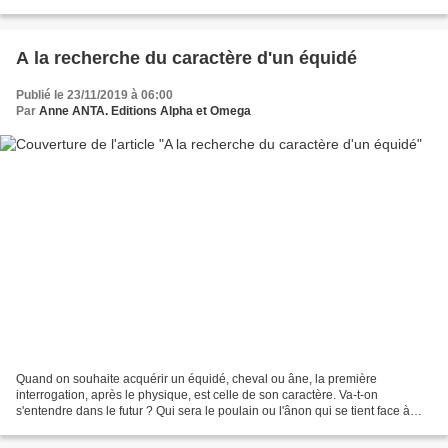
cas où la thérapie...
A la recherche du caractère d'un équidé
Publié le 23/11/2019 à 06:00
Par
Anne ANTA. Editions Alpha et Omega
Quand on souhaite acquérir un équidé, cheval ou âne, la première
interrogation, après le physique, est celle de son caractère. Va-t-on
s'entendre dans le futur ? Qui sera le poulain ou l'ânon qui se tient face à
nous ? C'est une question complexe et qui...