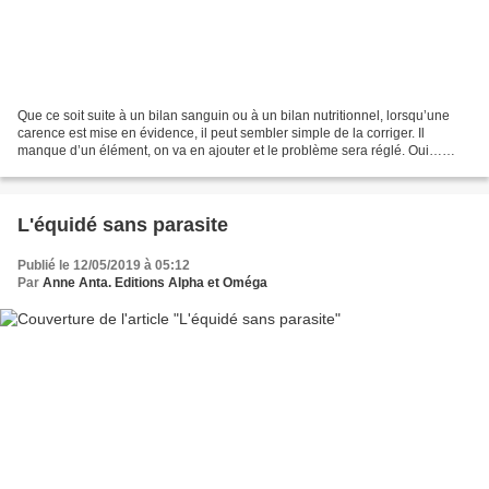
Que ce soit suite à un bilan sanguin ou à un bilan nutritionnel, lorsqu’une
carence est mise en évidence, il peut sembler simple de la corriger. Il
manque d’un élément, on va en ajouter et le problème sera réglé. Oui…
enfin, pas exactement. Techniques...
L'équidé sans parasite
Publié le 12/05/2019 à 05:12
Par
Anne Anta. Editions Alpha et Oméga