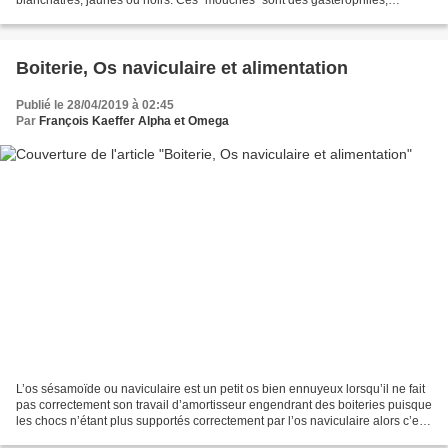
blanchâtres, jaunes ou noirs. Ces "mouches" sont des gastérophiles,
parasites bien connus pour leurs impacts...
Boiterie, Os naviculaire et alimentation
Publié le 28/04/2019 à 02:45
Par
François Kaeffer Alpha et Omega
L’os sésamoïde ou naviculaire est un petit os bien ennuyeux lorsqu’il ne fait
pas correctement son travail d’amortisseur engendrant des boiteries puisque
les chocs n’étant plus supportés correctement par l’os naviculaire alors c’est
la deuxième phalange...