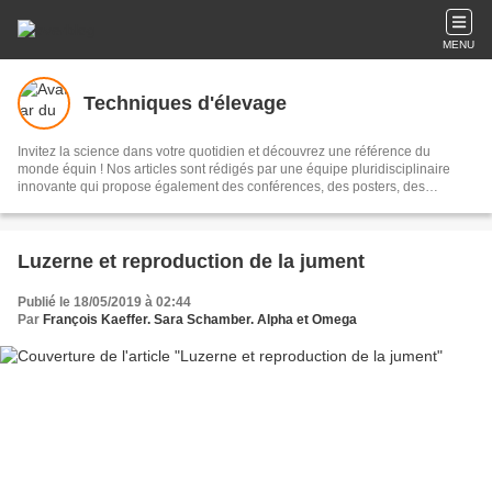
MENU
Techniques d'élevage
Invitez la science dans votre quotidien et découvrez une référence du
monde équin ! Nos articles sont rédigés par une équipe pluridisciplinaire
innovante qui propose également des conférences, des posters, des
ouvrages... tout pour mieux connaître votre cheval, poney ou âne. Le blog
Techniques d'élevage c'est plus de 2000 articles en accès totalement gratuit.
Contactez-nous : anneetcat@aol.com 02 72 65 94 09 Retrouvez-nous sur
Facebook sur la page techniquesdelevage.
Luzerne et reproduction de la jument
Publié le 18/05/2019 à 02:44
Par
François Kaeffer. Sara Schamber. Alpha et Omega