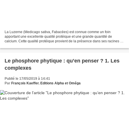
La Luzerne (Medicago sativa, Fabacées) est connue comme un foin
apportant une excellente qualité protéique et une grande quantité de
calcium. Cette qualité protéique provient de la présence dans ses racines de
bactéries appelées rhizobium qui absorbent...
Le phosphore phytique : qu’en penser ? 1. Les
complexes
Publié le 17/05/2019 à 14:41
Par
François Kaeffer. Editions Alpha et Oméga