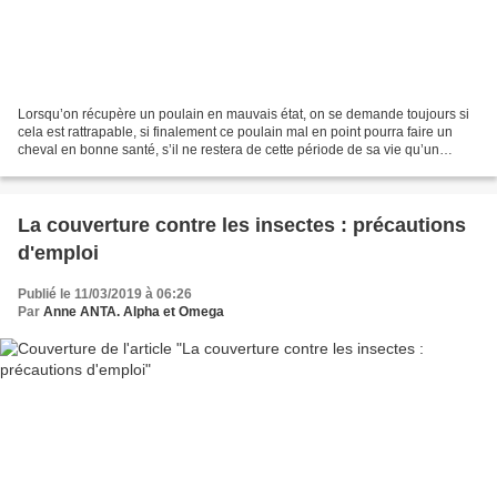
Lorsqu’on récupère un poulain en mauvais état, on se demande toujours si
cela est rattrapable, si finalement ce poulain mal en point pourra faire un
cheval en bonne santé, s’il ne restera de cette période de sa vie qu’un
mauvais souvenir, ou s’il sera...
La couverture contre les insectes : précautions
d'emploi
Publié le 11/03/2019 à 06:26
Par
Anne ANTA. Alpha et Omega