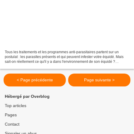
Tous les traitements et les programmes anti-parasitaires partent sur un
postulat : les parasites présents et qui peuvent infester votre équidé. Mais
sait-on réellement ce qu'il y a dans l'environnement de son équidé ?
Techniques d'élevage fait le point. L'intérêt...
< Page précédente
Page suivante >
Hébergé par Overblog
Top articles
Pages
Contact
Signaler un abus