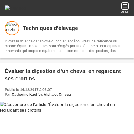
MENU
Techniques d'élevage
Invitez la science dans votre quotidien et découvrez une référence du
monde équin ! Nos articles sont rédigés par une équipe pluridisciplinaire
innovante qui propose également des conférences, des posters, des
ouvrages... tout pour mieux connaître votre cheval, poney ou âne. Le blog
Techniques d'élevage c'est plus de 2000 articles en accès totalement gratuit.
Contactez-nous : anneetcat@aol.com 02 72 65 94 09 Retrouvez-nous sur
Facebook sur la page techniquesdelevage.
Évaluer la digestion d’un cheval en regardant
ses crottins
Publié le 14/12/2017 à 02:07
Par
Catherine Kaeffer. Alpha et Omega