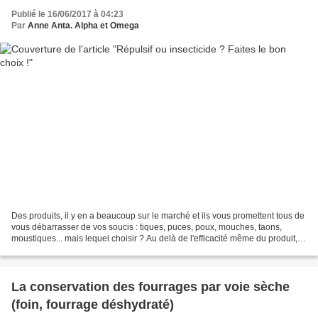
Publié le 16/06/2017 à 04:23
Par
Anne Anta. Alpha et Omega
Des produits, il y en a beaucoup sur le marché et ils vous promettent tous de
vous débarrasser de vos soucis : tiques, puces, poux, mouches, taons,
moustiques... mais lequel choisir ? Au delà de l'efficacité même du produit,
c'est l'usage auquel vous...
La conservation des fourrages par voie sèche
(foin, fourrage déshydraté)