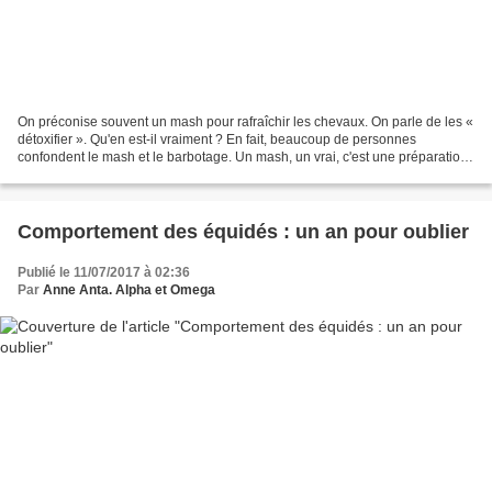
On préconise souvent un mash pour rafraîchir les chevaux. On parle de les «
détoxifier ». Qu'en est-il vraiment ? En fait, beaucoup de personnes
confondent le mash et le barbotage. Un mash, un vrai, c'est une préparation
cuite de céréales, de graines...
Comportement des équidés : un an pour oublier
Publié le 11/07/2017 à 02:36
Par
Anne Anta. Alpha et Omega