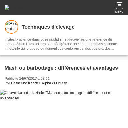
MENU
Techniques d'élevage
Invitez la science dans votre quotidien et découvrez une référence du
monde équin ! Nos articles sont rédigés par une équipe pluridisciplinaire
innovante qui propose également des conférences, des posters, des
ouvrages... tout pour mieux connaître votre cheval, poney ou âne. Le blog
Techniques d'élevage c'est plus de 2000 articles en accès totalement gratuit.
Contactez-nous : anneetcat@aol.com 02 72 65 94 09 Retrouvez-nous sur
Facebook sur la page techniquesdelevage.
Mash ou barbottage : différences et avantages
Publié le 14/07/2017 à 02:01
Par
Catherine Kaeffer. Alpha et Omega