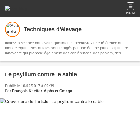
MENU
Techniques d'élevage
Invitez la science dans votre quotidien et découvrez une référence du
monde équin ! Nos articles sont rédigés par une équipe pluridisciplinaire
innovante qui propose également des conférences, des posters, des
ouvrages... tout pour mieux connaître votre cheval, poney ou âne. Le blog
Techniques d'élevage c'est plus de 2000 articles en accès totalement gratuit.
Contactez-nous : anneetcat@aol.com 02 72 65 94 09 Retrouvez-nous sur
Facebook sur la page techniquesdelevage.
Le psyllium contre le sable
Publié le 10/02/2017 à 02:39
Par
François Kaeffer. Alpha et Omega