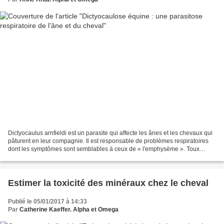
Dictyocaulus arnfieldi est un parasite qui affecte les ânes et les chevaux qui
pâturent en leur compagnie. Il est responsable de problèmes respiratoires
dont les symptômes sont semblables à ceux de « l'emphysème ». Toux
chronique, difficultés respiratoires,...
Estimer la toxicité des minéraux chez le cheval
Publié le 05/01/2017 à 14:33
Par
Catherine Kaeffer. Alpha et Omega