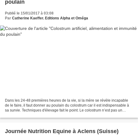
poulain
Publié le 15/01/2017 à 03:08
Par
Catherine Kaeffer. Editions Alpha et Oméga
Dans les 24-48 premières heures de la vie, si la mère se révèle incapable
de le faire, il faut donner au poulain du colostrum car il est indispensable à
sa survie. Techniques d'élevage fait le point. Le colostrum n’est pas un
aliment uniquement puisque...
Journée Nutrition Equine à Aclens (Suisse)