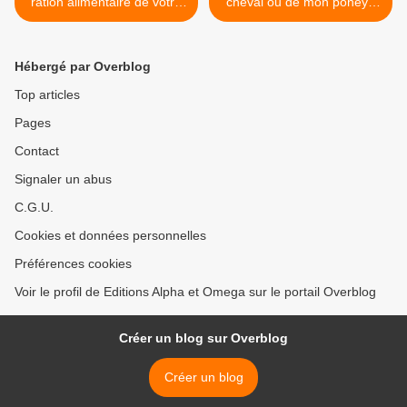
ration alimentaire de votre
cheval ou de mon poney :
cheval (poney ou âne) en 5
1. faire un état des lieux >
étapes ?
Hébergé par Overblog
Top articles
Pages
Contact
Signaler un abus
C.G.U.
Cookies et données personnelles
Préférences cookies
Voir le profil de Editions Alpha et Omega sur le portail Overblog
Créer un blog sur Overblog
Créer un blog