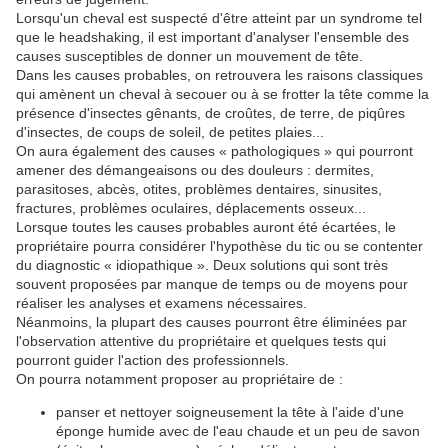
Lorsqu'un cheval est suspecté d'être atteint par un syndrome tel
que le headshaking, il est important d'analyser l'ensemble des
causes susceptibles de donner un mouvement de tête.
Dans les causes probables, on retrouvera les raisons classiques
qui amènent un cheval à secouer ou à se frotter la tête comme la
présence d'insectes gênants, de croûtes, de terre, de piqûres
d'insectes, de coups de soleil, de petites plaies...
On aura également des causes « pathologiques » qui pourront
amener des démangeaisons ou des douleurs : dermites,
parasitoses, abcès, otites, problèmes dentaires, sinusites,
fractures, problèmes oculaires, déplacements osseux...
Lorsque toutes les causes probables auront été écartées, le
propriétaire pourra considérer l'hypothèse du tic ou se contenter
du diagnostic « idiopathique ». Deux solutions qui sont très
souvent proposées par manque de temps ou de moyens pour
réaliser les analyses et examens nécessaires.
Néanmoins, la plupart des causes pourront être éliminées par
l'observation attentive du propriétaire et quelques tests qui
pourront guider l'action des professionnels.
On pourra notamment proposer au propriétaire de :
panser et nettoyer soigneusement la tête à l'aide d'une
éponge humide avec de l'eau chaude et un peu de savon