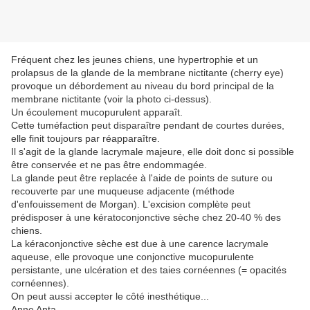
Fréquent chez les jeunes chiens, une hypertrophie et un
prolapsus de la glande de la membrane nictitante (cherry eye)
provoque un débordement au niveau du bord principal de la
membrane nictitante (voir la photo ci-dessus).
Un écoulement mucopurulent apparaît.
Cette tuméfaction peut disparaître pendant de courtes durées,
elle finit toujours par réapparaître.
Il s'agit de la glande lacrymale majeure, elle doit donc si possible
être conservée et ne pas être endommagée.
La glande peut être replacée à l'aide de points de suture ou
recouverte par une muqueuse adjacente (méthode
d'enfouissement de Morgan). L'excision complète peut
prédisposer à une kératoconjonctive sèche chez 20-40 % des
chiens.
La kéraconjonctive sèche est due à une carence lacrymale
aqueuse, elle provoque une conjonctive mucopurulente
persistante, une ulcération et des taies cornéennes (= opacités
cornéennes).
On peut aussi accepter le côté inesthétique...
Anne Anta