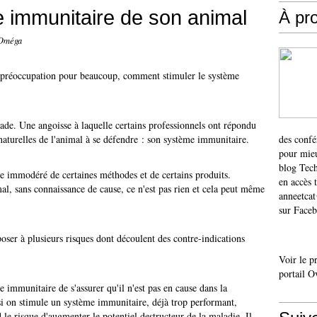
e immunitaire de son animal
À pr
 Oméga
e préoccupation pour beaucoup, comment stimuler le système
ade. Une angoisse à laquelle certains professionnels ont répondu
aturelles de l'animal à se défendre : son système immunitaire.
des confé
pour mieu
blog Tech
age immodéré de certaines méthodes et de certains produits.
en accès 
al, sans connaissance de cause, ce n'est pas rien et cela peut même
anneetca
sur Faceb
oser à plusieurs risques dont découlent des contre-indications
Voir le p
portail O
e immunitaire de s'assurer qu'il n'est pas en cause dans la
 si on stimule un système immunitaire, déjà trop performant,
 le risque d'augmenter le potentiel destructeur de la maladie. Il