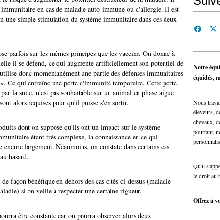
Suiv
 immunitaire en cas de maladie auto-immune ou d'allergie. Il est
non une simple stimulation du système immunitaire dans ces deux
se parfois sur les mêmes principes que les vaccins. On donne à
lle il se défend, ce qui augmente artificiellement son potentiel de
Notre équi
n utilise donc momentanément une partie des défenses immunitaires
équidés, ma
». Ce qui entraîne une perte d'immunité temporaire. Cette perte
r la suite, n'est pas souhaitable sur un animal en phase aiguë
ont alors requises pour qu'il puisse s'en sortir.
Nous travai
éleveurs, de
chevaux, de
roduits dont on suppose qu'ils ont un impact sur le système
pourtant, n
unitaire étant très complexe, la connaissance en ce qui
personnalis
pe encore largement. Néanmoins, on constate dans certains cas
 au hasard.
Qu'il s'app
le droit au 
 de façon bénéfique en dehors des cas cités ci-dessus (maladie
adie) si on veille à respecter une certaine rigueur.
Offrez à vo
ourra être constante car on pourra observer alors deux