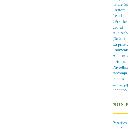
nature (e
La flore,
Les alime
Gérer les
cheval
À la rech
(3e éd.)
La prise 
l’aliment
À la renc
histoires
Phytothér
Accompagn
plantes
Un langa
une utopi
NOS 
Parasites