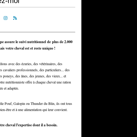
ez-moi
pe assure le suivi nutritionnel de plus de 2.000
is votre cheval est et reste unique !
llons avec des écuries, des vétérinaires, des
s cavaliers professionnels, des particuliers... des
s poneys, des ânes, des jeunes, des vieux... et
otre nutritionniste offre à chaque cheval une ration
ée et adaptée.
elle Pouf, Galopin ou Thunder du Blin, ils ont tous
bien-être et à une alimentation qui leur convient.
tre cheval l'expertise dont il a besoin.