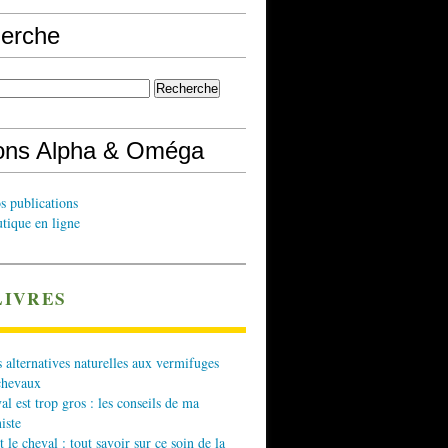
erche
ions Alpha & Oméga
s publications
tique en ligne
LIVRES
 alternatives naturelles aux vermifuges
chevaux
l est trop gros : les conseils de ma
iste
t le cheval : tout savoir sur ce soin de la