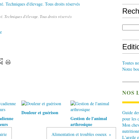
Rech
é. Techniques d'élevage. Tous droits réservés
e
Edit
Toutes no
Notre bou
NOS 
Douleur et guérison
Guide des
adienne
Gestion de l'animal
pour les 
eurs
arthrosique
Mon cheva
nutritionn
airie
Alimentation et troubles osseux
L'argile e