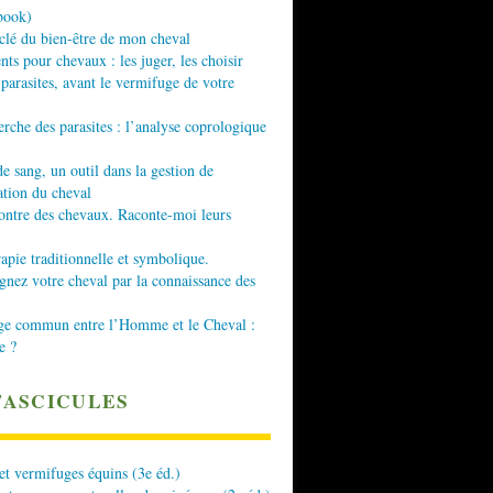
book)
 clé du bien-être de mon cheval
nts pour chevaux : les juger, les choisir
 parasites, avant le vermifuge de votre
erche des parasites : l’analyse coprologique
de sang, un outil dans la gestion de
ation du cheval
ontre des chevaux. Raconte-moi leurs
apie traditionnelle et symbolique.
ez votre cheval par la connaissance des
ge commun entre l’Homme et le Cheval :
e ?
FASCICULES
 et vermifuges équins (3e éd.)