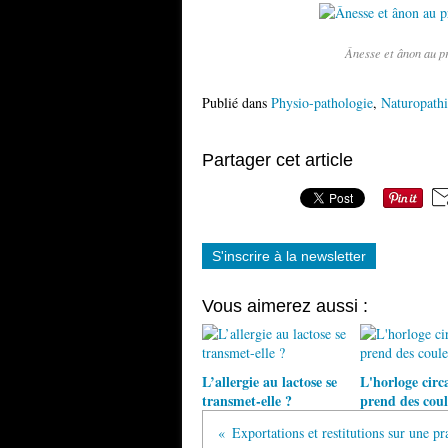
Ânesse et ânon au pr
Publié dans
Physio-pathologie
,
Naturopathi
Partager cet article
S'inscrire à la newsletter
Vous aimerez aussi :
L’allergie au lactose se
L'horloge circ
transmet-elle ?
prend des coul
Exportations et restitutions sur une pr