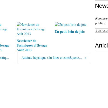
News
Abonnez-v
publiés.
Un petit brin de joie
Newsletter de
Artic
levage
Techniques d'élevage
3
Août 2013
Les symptômes liés à un problème hépatique (de foie)
Atteinte hépatique (du foie) et conséquences : la suite