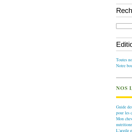
Rech
Edit
Toutes no
Notre bou
NOS 
Guide des
pour les 
Mon cheva
nutritionn
L'argile e