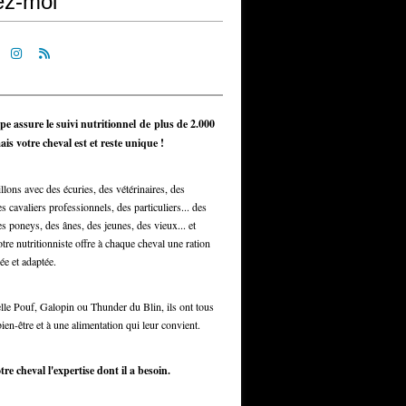
ez-moi
pe assure le suivi nutritionnel de plus de 2.000
is votre cheval est et reste unique !
llons avec des écuries, des vétérinaires, des
s cavaliers professionnels, des particuliers... des
s poneys, des ânes, des jeunes, des vieux... et
otre nutritionniste offre à chaque cheval une ration
ée et adaptée.
elle Pouf, Galopin ou Thunder du Blin, ils ont tous
bien-être et à une alimentation qui leur convient.
tre cheval l'expertise dont il a besoin.