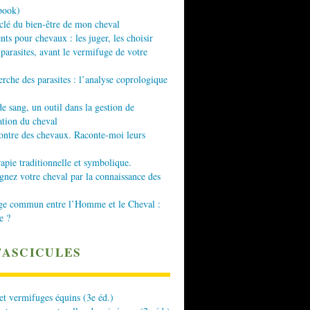
book)
 clé du bien-être de mon cheval
nts pour chevaux : les juger, les choisir
 parasites, avant le vermifuge de votre
erche des parasites : l’analyse coprologique
de sang, un outil dans la gestion de
ation du cheval
ontre des chevaux. Raconte-moi leurs
apie traditionnelle et symbolique.
ez votre cheval par la connaissance des
ge commun entre l’Homme et le Cheval :
e ?
FASCICULES
 et vermifuges équins (3e éd.)