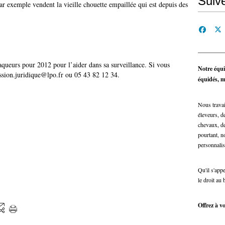
Suiv
ar exemple vendent la vieille chouette empaillée qui est depuis des
queurs pour 2012 pour l’aider dans sa surveillance. Si vous
Notre équi
ission.juridique@lpo.fr ou 05 43 82 12 34.
équidés, ma
Nous travai
éleveurs, de
chevaux, de
pourtant, n
personnalis
Qu'il s'app
le droit au 
Offrez à vo