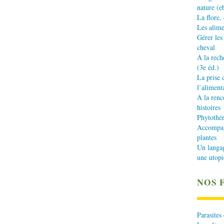
nature (e
La flore,
Les alime
Gérer les
cheval
À la rech
(3e éd.)
La prise 
l’aliment
À la renc
histoires
Phytothér
Accompagn
plantes
Un langa
une utopi
NOS 
Parasites