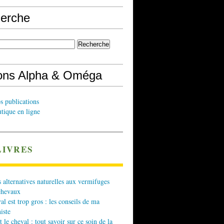
erche
ions Alpha & Oméga
s publications
tique en ligne
LIVRES
 alternatives naturelles aux vermifuges
chevaux
l est trop gros : les conseils de ma
iste
t le cheval : tout savoir sur ce soin de la