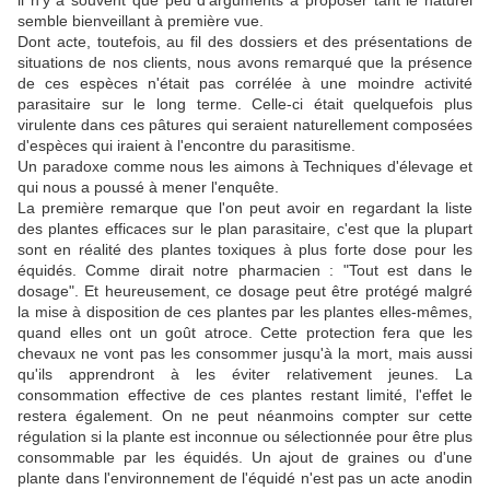
il n'y a souvent que peu d'arguments à proposer tant le naturel
semble bienveillant à première vue.
Dont acte, toutefois, au fil des dossiers et des présentations de
situations de nos clients, nous avons remarqué que la présence
de ces espèces n'était pas corrélée à une moindre activité
parasitaire sur le long terme. Celle-ci était quelquefois plus
virulente dans ces pâtures qui seraient naturellement composées
d'espèces qui iraient à l'encontre du parasitisme.
Un paradoxe comme nous les aimons à Techniques d'élevage et
qui nous a poussé à mener l'enquête.
La première remarque que l'on peut avoir en regardant la liste
des plantes efficaces sur le plan parasitaire, c'est que la plupart
sont en réalité des plantes toxiques à plus forte dose pour les
équidés. Comme dirait notre pharmacien : "Tout est dans le
dosage". Et heureusement, ce dosage peut être protégé malgré
la mise à disposition de ces plantes par les plantes elles-mêmes,
quand elles ont un goût atroce. Cette protection fera que les
chevaux ne vont pas les consommer jusqu'à la mort, mais aussi
qu'ils apprendront à les éviter relativement jeunes. La
consommation effective de ces plantes restant limité, l'effet le
restera également. On ne peut néanmoins compter sur cette
régulation si la plante est inconnue ou sélectionnée pour être plus
consommable par les équidés. Un ajout de graines ou d'une
plante dans l'environnement de l'équidé n'est pas un acte anodin