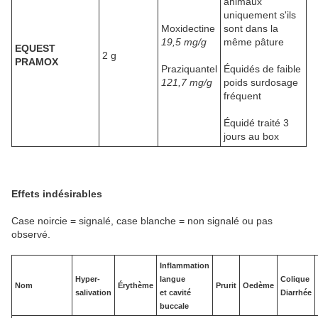
animaux
uniquement s'ils
Moxidectine
sont dans la
19,5 mg/g
même pâture
EQUEST
2 g
PRAMOX
Praziquantel
Équidés de faible
121,7 mg/g
poids surdosage
fréquent
Équidé traité 3
jours au box
Effets indésirables
Case noircie = signalé, case blanche = non signalé ou pas
observé.
Inflammation
Hyper-
langue
Colique
Nom
Érythème
Prurit
Oedème
salivation
et cavité
Diarrhée
buccale