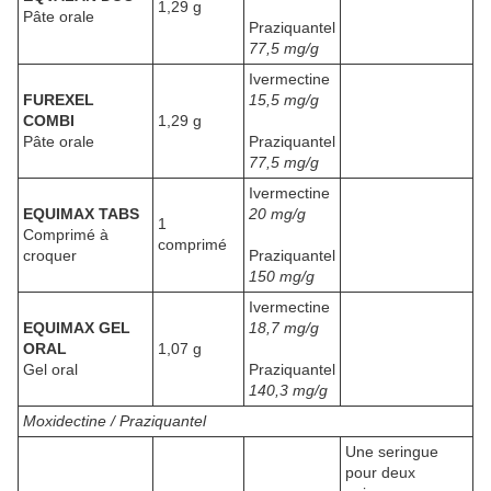
1,29 g
Pâte orale
Praziquantel
77,5 mg/g
Ivermectine
FUREXEL
15,5 mg/g
COMBI
1,29 g
Pâte orale
Praziquantel
77,5 mg/g
Ivermectine
EQUIMAX TABS
20 mg/g
1
Comprimé à
comprimé
croquer
Praziquantel
150 mg/g
Ivermectine
EQUIMAX GEL
18,7 mg/g
ORAL
1,07 g
Gel oral
Praziquantel
140,3 mg/g
Moxidectine / Praziquantel
Une seringue
pour deux