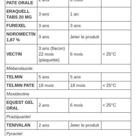
PATE ORALE
ERAQUELL
3 ans
1 an
TABS 20 MG
FUREXEL
3 ans
3 ans
NOROMECTIN
3 ans
Jeter le produit
1,87 %
3 ans (flacon)
VECTIN
22 mois
6 mois
< 25°C
(plaquette)
Mébendazole
TELMIN
5 ans
5 ans
TELMIN PATE
18 mois
18 mois
< 25°C
Moxidectine
EQUEST GEL
2 ans
6 mois
< 25°C
ORAL
Praziquantel
TENIVALAN
2 ans
Jeter le produit
Pyrantel