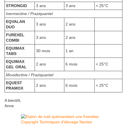
STRONGID
3 ans
3 ans
< 25°C
Ivermectine / Praziquantel
EQVALAN
3 ans
2 ans
DUO
FUREXEL
3 ans
2 ans
COMBI
EQUIMAX
30 mois
1 an
TABS
EQUIMAX
2 ans
6 mois
< 25°C
GEL ORAL
Moxidectine / Praziquantel
EQUEST
2 ans
6 mois
< 25°C
PRAMOX
A bientôt,
Anne