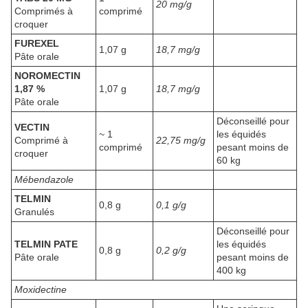
20 mg/g
Comprimés à
comprimé
croquer
FUREXEL
1,07 g
18,7 mg/g
Pâte orale
NOROMECTIN
1,87 %
1,07 g
18,7 mg/g
Pâte orale
Déconseillé pour
VECTIN
~ 1
les équidés
Comprimé à
22,75 mg/g
comprimé
pesant moins de
croquer
60 kg
Mébendazole
TELMIN
0,8 g
0,1 g/g
Granulés
Déconseillé pour
TELMIN PATE
les équidés
0,8 g
0,2 g/g
Pâte orale
pesant moins de
400 kg
Moxidectine