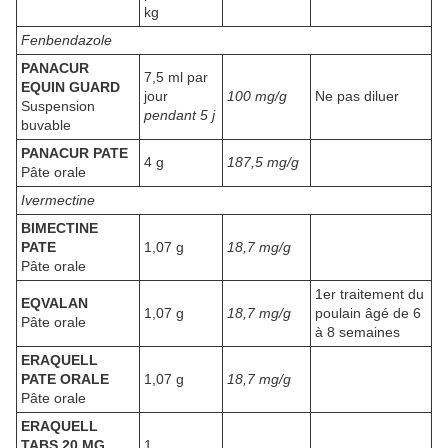
kg
Fenbendazole
PANACUR
7,5 ml par
EQUIN GUARD
jour
100 mg/g
Ne pas diluer
Suspension
pendant 5 j
buvable
PANACUR PATE
4 g
187,5 mg/g
Pâte orale
Ivermectine
BIMECTINE
PATE
1,07 g
18,7 mg/g
Pâte orale
1er traitement du
EQVALAN
1,07 g
18,7 mg/g
poulain âgé de 6
Pâte orale
à 8 semaines
ERAQUELL
PATE ORALE
1,07 g
18,7 mg/g
Pâte orale
ERAQUELL
TABS 20 MG
1