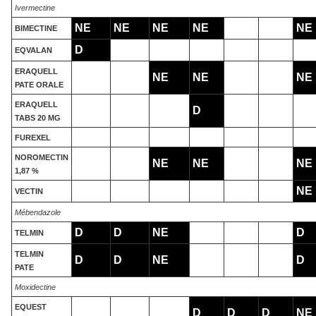
Ivermectine
NE
NE
NE
NE
NE
BIMECTINE
D
EQVALAN
ERAQUELL
NE
NE
NE
PATE ORALE
ERAQUELL
D
TABS 20 MG
FUREXEL
NOROMECTIN
NE
NE
NE
1,87 %
NE
VECTIN
Mébendazole
D
D
NE
D
TELMIN
TELMIN
D
D
NE
D
PATE
Moxidectine
EQUEST
D
D
D
NE