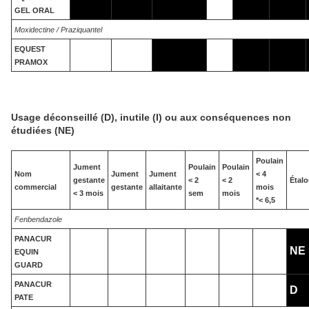
GEL ORAL
Moxidectine / Praziquantel
EQUEST
PRAMOX
Usage déconseillé (D), inutile (I) ou aux conséquences non
étudiées (NE)
Poulain
Jument
Poulain
Poulain
Nom
Jument
Jument
< 4
gestante
< 2
< 2
Étal
commercial
gestante
allaitante
mois
< 3 mois
sem
mois
*< 6,5
Fenbendazole
PANACUR
NE
EQUIN
GUARD
PANACUR
D
PATE