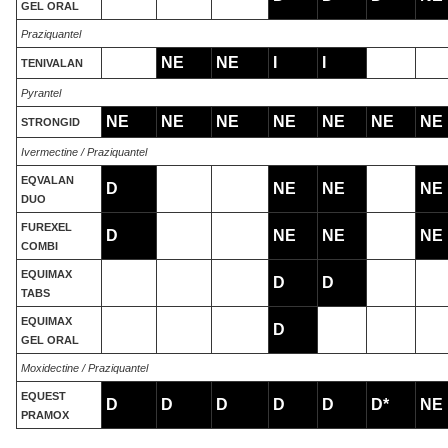
GEL ORAL
Praziquantel
NE
NE
I
I
TENIVALAN
Pyrantel
NE
NE
NE
NE
NE
NE
NE
STRONGID
Ivermectine / Praziquantel
EQVALAN
D
NE
NE
NE
DUO
FUREXEL
D
NE
NE
NE
COMBI
EQUIMAX
D
D
TABS
EQUIMAX
D
GEL ORAL
Moxidectine / Praziquantel
EQUEST
D
D
D
D
D
D*
NE
PRAMOX