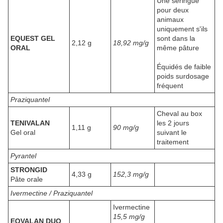
Une seringue
pour deux
animaux
uniquement s'ils
EQUEST GEL
sont dans la
2,12 g
18,92 mg/g
ORAL
même pâture
Équidés de faible
poids surdosage
fréquent
Praziquantel
Cheval au box
TENIVALAN
les 2 jours
1,11 g
90 mg/g
Gel oral
suivant le
traitement
Pyrantel
STRONGID
4,33 g
152,3 mg/g
Pâte orale
Ivermectine / Praziquantel
Ivermectine
15,5 mg/g
EQVALAN DUO