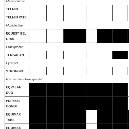
Mébendazole
TELMIN
TELMIN PATE
Moxidectine
EQUEST GEL
ORAL
Praziquantel
TENIVALAN
Pyrantel
STRONGID
Ivermectine / Praziquantel
EQVALAN
DUO
FUREXEL
COMBI
EQUIMAX
TABS
EQUIMAX