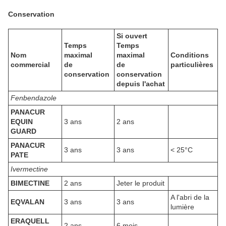
Conservation
Si ouvert
Temps
Temps
Nom
maximal
maximal
Conditions
commercial
de
de
particulières
conservation
conservation
depuis l'achat
Fenbendazole
PANACUR
EQUIN
3 ans
2 ans
GUARD
PANACUR
3 ans
3 ans
< 25°C
PATE
Ivermectine
BIMECTINE
2 ans
Jeter le produit
A l'abri de la
EQVALAN
3 ans
3 ans
lumière
ERAQUELL
2 ans
6 mois