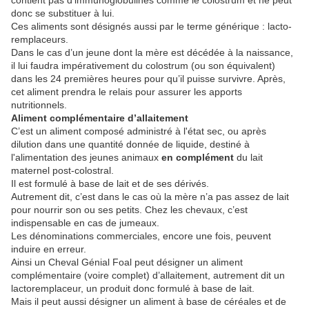
contient pas d’immunoglobulines comme le colostrum et ne peut
donc se substituer à lui.
Ces aliments sont désignés aussi par le terme générique : lacto-
remplaceurs.
Dans le cas d’un jeune dont la mère est décédée à la naissance,
il lui faudra impérativement du colostrum (ou son équivalent)
dans les 24 premières heures pour qu’il puisse survivre. Après,
cet aliment prendra le relais pour assurer les apports
nutritionnels.
Aliment complémentaire d’allaitement
C’est un aliment composé administré à l'état sec, ou après
dilution dans une quantité donnée de liquide, destiné à
l'alimentation des jeunes animaux
en complément
du lait
maternel post-colostral.
Il est formulé à base de lait et de ses dérivés.
Autrement dit, c’est dans le cas où la mère n’a pas assez de lait
pour nourrir son ou ses petits. Chez les chevaux, c’est
indispensable en cas de jumeaux.
Les dénominations commerciales, encore une fois, peuvent
induire en erreur.
Ainsi un Cheval Génial Foal peut désigner un aliment
complémentaire (voire complet) d’allaitement, autrement dit un
lactoremplaceur, un produit donc formulé à base de lait.
Mais il peut aussi désigner un aliment à base de céréales et de