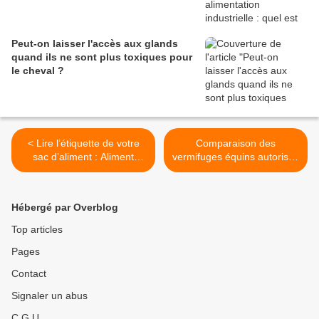
Peut-on laisser l'accès aux glands
quand ils ne sont plus toxiques pour
le cheval ?
< Lire l’étiquette de votre
Comparaison des
sac d’aliment : Aliment
vermifuges équins autorisés
complet, complémentaire,
en France >
minéral… ?
Hébergé par Overblog
Top articles
Pages
Contact
Signaler un abus
C.G.U.