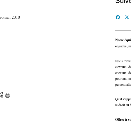
Suiv
Notre équi
équidés, ma
Nous travai
éleveurs, de
chevaux, de
pourtant, n
personnalis
Qu'il s'app
le droit au 
Offrez à vo