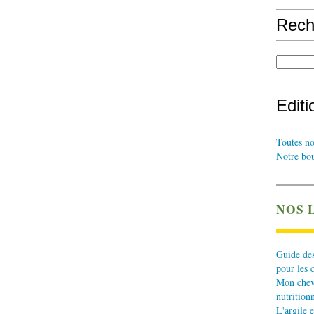
Rech
Edit
Toutes no
Notre bou
NOS 
Guide des
pour les 
Mon cheva
nutritionn
L'argile e