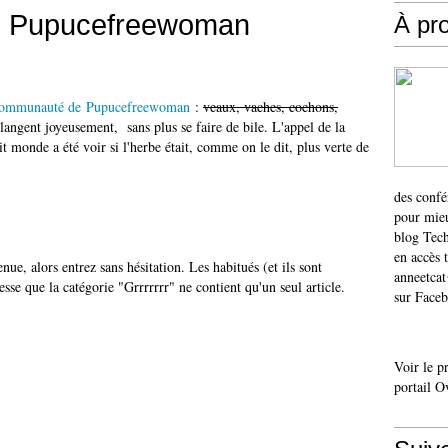
e Pupucefreewoman
À pr
communauté de Pupucefreewoman
:
veaux, vaches, cochons,
élangent joyeusement, sans plus se faire de bile. L'appel de la
it monde a été voir si l'herbe était, comme on le dit, plus verte de
des confé
pour mieu
blog Tech
en accès 
ue, alors entrez sans hésitation. Les habitués (et ils sont
anneetca
se que la catégorie "Grrrrrrr" ne contient qu'un seul article.
sur Faceb
Voir le p
portail O