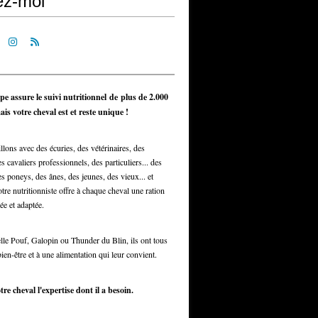
ez-moi
pe assure le suivi nutritionnel de plus de 2.000
is votre cheval est et reste unique !
llons avec des écuries, des vétérinaires, des
s cavaliers professionnels, des particuliers... des
s poneys, des ânes, des jeunes, des vieux... et
otre nutritionniste offre à chaque cheval une ration
ée et adaptée.
elle Pouf, Galopin ou Thunder du Blin, ils ont tous
bien-être et à une alimentation qui leur convient.
tre cheval l'expertise dont il a besoin.