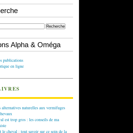
erche
ions Alpha & Oméga
s publications
tique en ligne
LIVRES
 alternatives naturelles aux vermifuges
chevaux
l est trop gros : les conseils de ma
iste
t le cheval : tout savoir sur ce soin de la