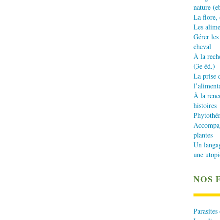
nature (e
La flore,
Les alime
Gérer les
cheval
À la rech
(3e éd.)
La prise 
l’aliment
À la renc
histoires
Phytothér
Accompagn
plantes
Un langa
une utopi
NOS 
Parasites