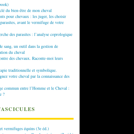
book)
 clé du bien-être de mon cheval
nts pour chevaux : les juger, les choisir
 parasites, avant le vermifuge de votre
erche des parasites : l’analyse coprologique
de sang, un outil dans la gestion de
ation du cheval
ontre des chevaux. Raconte-moi leurs
apie traditionnelle et symbolique.
ez votre cheval par la connaissance des
ge commun entre l’Homme et le Cheval :
e ?
FASCICULES
 et vermifuges équins (3e éd.)