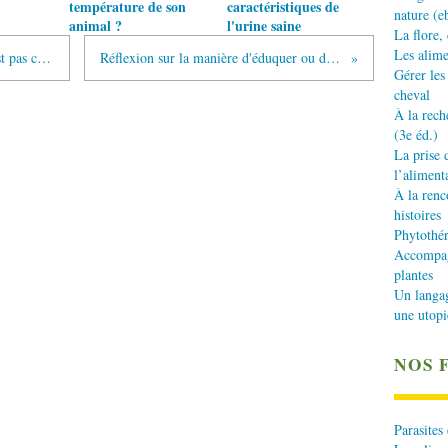
température de son
caractéristiques de
nature (e
animal ?
l'urine saine
La flore,
Les alime
Le pouvoir échauffant de l’avoine n’est pas celui qu’on pense !
Réflexion sur la manière d'éduquer ou de dresser un chat
Gérer les
cheval
À la rech
(3e éd.)
La prise 
l’aliment
À la renc
histoires
Phytothér
Accompagn
plantes
Un langa
une utopi
NOS 
Parasites