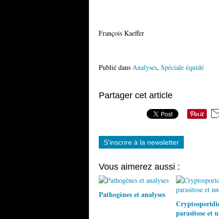
François Kaeffer
Publié dans
Analyses
,
Spéciale équidé
Partager cet article
S'inscrire à la newsletter
Vous aimerez aussi :
Pathogènes et analyses
Cryptosporidio
parasitose et 