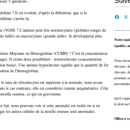
Suiv
poser 5 questions :
obine ? Il est évident, d'après la définition, que si la
oblème s'arrête là.
n (VGM) ? L'anémie peut être normocytaire (globules rouges de
ite taille) ou macrocytaire (grande taille). Je développerai plus
Notre équi
équidés, ma
culaire Moyenne en Hémoglobine (CCMH) ? C'est la concentration
uges. Il existe deux possibilités : normochrome (concentration
Nous travai
on basse). Une anémie hypochrome signifie que la quantité de fer
éleveurs, de
rmation de l'hémoglobine.
chevaux, de
pourtant, n
i le taux de réticulocytes est supérieur à la normale, nous avons
personnalis
ans le cas contraire, elle est considérée comme arégénérative. Cela
 moelle osseuse, ce qui est gravissime.
Qu'il s'app
le droit au 
fait, nous pouvons voir si cette anomalie est isolée ou si en
ie les autres cellules de la moelle osseuse sont anormales.
Offrez à vo