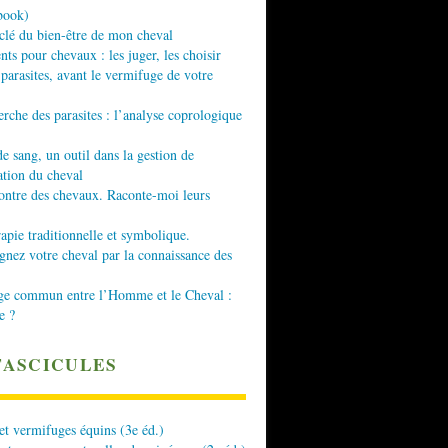
book)
 clé du bien-être de mon cheval
nts pour chevaux : les juger, les choisir
 parasites, avant le vermifuge de votre
erche des parasites : l’analyse coprologique
de sang, un outil dans la gestion de
ation du cheval
ontre des chevaux. Raconte-moi leurs
apie traditionnelle et symbolique.
ez votre cheval par la connaissance des
ge commun entre l’Homme et le Cheval :
e ?
FASCICULES
 et vermifuges équins (3e éd.)