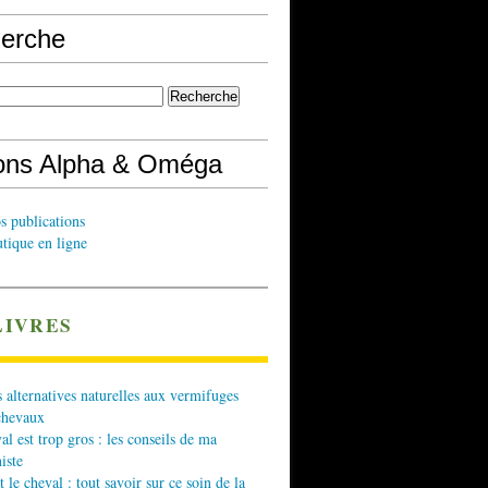
erche
ions Alpha & Oméga
s publications
tique en ligne
LIVRES
 alternatives naturelles aux vermifuges
chevaux
l est trop gros : les conseils de ma
iste
t le cheval : tout savoir sur ce soin de la