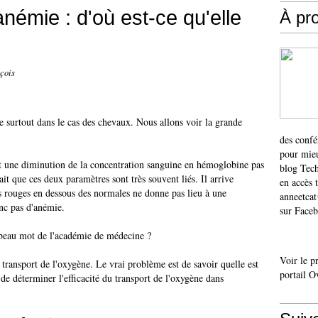
némie : d'où est-ce qu'elle
À pr
çois
e surtout dans le cas des chevaux. Nous allons voir la grande
des confé
pour mieu
t une diminution de la concentration sanguine en hémoglobine pas
blog Tech
t que ces deux paramètres sont très souvent liés. Il arrive
en accès 
s rouges en dessous des normales ne donne pas lieu à une
anneetca
nc pas d'anémie.
sur Faceb
 beau mot de l'académie de médecine ?
Voir le p
 transport de l'oxygène. Le vrai problème est de savoir quelle est
portail O
de déterminer l'efficacité du transport de l'oxygène dans