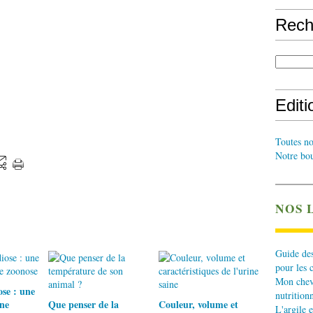
Rech
Edit
Toutes no
Notre bou
NOS 
Guide des
pour les 
Mon cheva
se : une
nutritionn
une
Que penser de la
Couleur, volume et
L'argile e