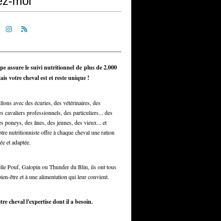
ez-moi
pe assure le suivi nutritionnel de plus de 2.000
is votre cheval est et reste unique !
llons avec des écuries, des vétérinaires, des
s cavaliers professionnels, des particuliers... des
s poneys, des ânes, des jeunes, des vieux... et
otre nutritionniste offre à chaque cheval une ration
ée et adaptée.
elle Pouf, Galopin ou Thunder du Blin, ils ont tous
bien-être et à une alimentation qui leur convient.
tre cheval l'expertise dont il a besoin.