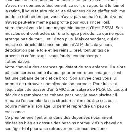
n’avez rien demandé. Seulement, ce soir, en apportant le foin et
la ration, il vous faudra régler les dépenses de ce piaffer sublime
ou de ce trot aérien que vous n’avez pas souhaité et dont vous
n’avez peut-être même pas profité pour vous rincer l’œil.
Votre cheval vous fait une myopathie parce qu’il est PSSM. Ses
muscles sont contractés sur une longue période, ce qui ne vous
arrange pas du tout… et lui non plus. Mais cependant, qui dit
muscle contracté dit consommation d’ATP, de catalyseurs,
détoxication par le foie et les reins… bref, tout un tas de
processus coûteux qu’il vous faudra compenser par
l’alimentation.
Votre cheval a des carences qui datent de son enfance. Il a alors
bâti son corps comme il a pu : pour prendre une image, il s’est
fait une cabane de bric et de broc. Son arrivée chez vous lui
permet de retrouver une alimentation normale. Pour lui c’est
l’équivalent de passer d’un SMIC à un salaire de PDG. Du coup, il
décide de remplacer sa cabane par une villa avec piscine : il
remanie l’ensemble de ses structures, il minéralise ses os, il
pourra même si son âge lui permet reprendre un peu de
croissance.
Ce phénomène l’entraîne dans des dépenses notamment
minérales bien au dessus des besoins normaux d’un cheval de
son âge. Et il pourra se retrouver en carence avec une