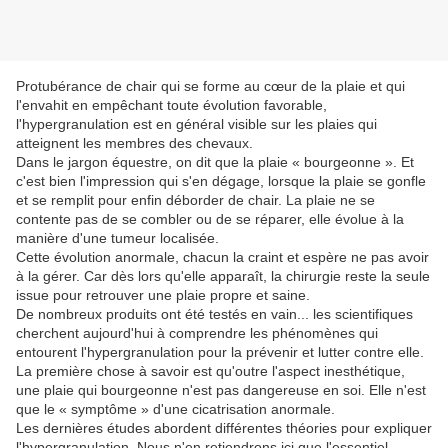
Protubérance de chair qui se forme au cœur de la plaie et qui
l'envahit en empêchant toute évolution favorable,
l'hypergranulation est en général visible sur les plaies qui
atteignent les membres des chevaux.
Dans le jargon équestre, on dit que la plaie « bourgeonne ». Et
c'est bien l'impression qui s'en dégage, lorsque la plaie se gonfle
et se remplit pour enfin déborder de chair. La plaie ne se
contente pas de se combler ou de se réparer, elle évolue à la
manière d'une tumeur localisée.
Cette évolution anormale, chacun la craint et espère ne pas avoir
à la gérer. Car dès lors qu'elle apparaît, la chirurgie reste la seule
issue pour retrouver une plaie propre et saine.
De nombreux produits ont été testés en vain... les scientifiques
cherchent aujourd'hui à comprendre les phénomènes qui
entourent l'hypergranulation pour la prévenir et lutter contre elle.
La première chose à savoir est qu'outre l'aspect inesthétique,
une plaie qui bourgeonne n'est pas dangereuse en soi. Elle n'est
que le « symptôme » d'une cicatrisation anormale.
Les dernières études abordent différentes théories pour expliquer
l'hypergranulation. Nous n'en retiendrons ici que l'essentiel