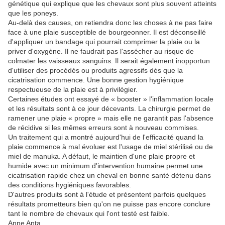
génétique qui explique que les chevaux sont plus souvent atteints
que les poneys.
Au-delà des causes, on retiendra donc les choses à ne pas faire
face à une plaie susceptible de bourgeonner. Il est déconseillé
d'appliquer un bandage qui pourrait comprimer la plaie ou la
priver d'oxygène. Il ne faudrait pas l'assécher au risque de
colmater les vaisseaux sanguins. Il serait également inopportun
d'utiliser des procédés ou produits agressifs dès que la
cicatrisation commence. Une bonne gestion hygiénique
respectueuse de la plaie est à privilégier.
Certaines études ont essayé de « booster » l'inflammation locale
et les résultats sont à ce jour décevants. La chirurgie permet de
ramener une plaie « propre » mais elle ne garantit pas l'absence
de récidive si les mêmes erreurs sont à nouveau commises.
Un traitement qui a montré aujourd'hui de l'efficacité quand la
plaie commence à mal évoluer est l'usage de miel stérilisé ou de
miel de manuka. A défaut, le maintien d'une plaie propre et
humide avec un minimum d'intervention humaine permet une
cicatrisation rapide chez un cheval en bonne santé détenu dans
des conditions hygiéniques favorables.
D'autres produits sont à l'étude et présentent parfois quelques
résultats prometteurs bien qu'on ne puisse pas encore conclure
tant le nombre de chevaux qui l'ont testé est faible.
Anne Anta