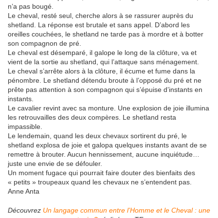
n’a pas bougé.
Le cheval, resté seul, cherche alors à se rassurer auprès du
shetland. La réponse est brutale et sans appel. D’abord les
oreilles couchées, le shetland ne tarde pas à mordre et à botter
son compagnon de pré.
Le cheval est désemparé, il galope le long de la clôture, va et
vient de la sortie au shetland, qui l’attaque sans ménagement.
Le cheval s’arrête alors à la clôture, il écume et fume dans la
pénombre. Le shetland détendu broute à l’opposé du pré et ne
prête pas attention à son compagnon qui s’épuise d’instants en
instants.
Le cavalier revint avec sa monture. Une explosion de joie illumina
les retrouvailles des deux compères. Le shetland resta
impassible.
Le lendemain, quand les deux chevaux sortirent du pré, le
shetland explosa de joie et galopa quelques instants avant de se
remettre à brouter. Aucun hennissement, aucune inquiétude…
juste une envie de se défouler.
Un moment fugace qui pourrait faire douter des bienfaits des
« petits » troupeaux quand les chevaux ne s’entendent pas.
Anne Anta
Découvrez
Un langage commun entre l’Homme et le Cheval : une