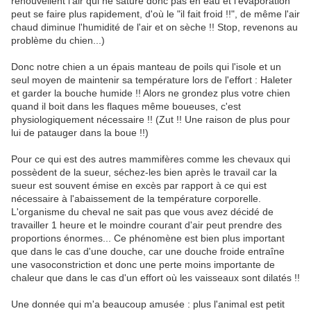
renouvellent l'air qui ne sature donc pas en eau et l'évaporation
peut se faire plus rapidement, d'où le "il fait froid !!", de même l'air
chaud diminue l'humidité de l'air et on sèche !! Stop, revenons au
problème du chien...)
Donc notre chien a un épais manteau de poils qui l'isole et un
seul moyen de maintenir sa température lors de l'effort : Haleter
et garder la bouche humide !! Alors ne grondez plus votre chien
quand il boit dans les flaques même boueuses, c'est
physiologiquement nécessaire !! (Zut !! Une raison de plus pour
lui de patauger dans la boue !!)
Pour ce qui est des autres mammifères comme les chevaux qui
possèdent de la sueur, séchez-les bien après le travail car la
sueur est souvent émise en excès par rapport à ce qui est
nécessaire à l'abaissement de la température corporelle.
L'organisme du cheval ne sait pas que vous avez décidé de
travailler 1 heure et le moindre courant d'air peut prendre des
proportions énormes... Ce phénomène est bien plus important
que dans le cas d'une douche, car une douche froide entraîne
une vasoconstriction et donc une perte moins importante de
chaleur que dans le cas d'un effort où les vaisseaux sont dilatés !!
Une donnée qui m'a beaucoup amusée : plus l'animal est petit