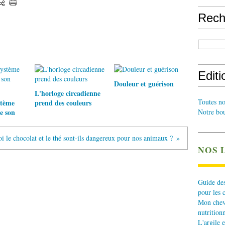
Rech
Edit
Douleur et guérison
L'horloge circadienne
Toutes no
stème
prend des couleurs
Notre bou
e son
i le chocolat et le thé sont-ils dangereux pour nos animaux ?
NOS 
Guide des
pour les 
Mon cheva
nutritionn
L'argile e