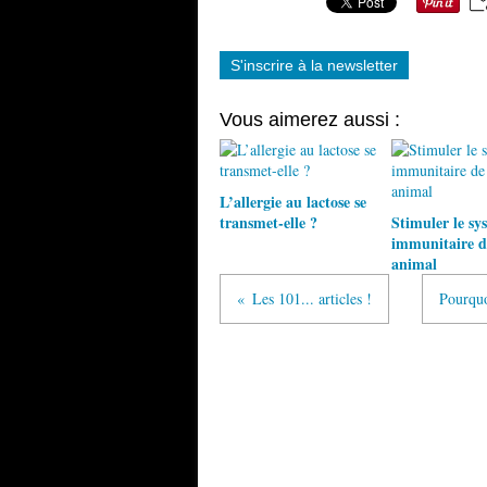
S'inscrire à la newsletter
Vous aimerez aussi :
L’allergie au lactose se
transmet-elle ?
Stimuler le sy
immunitaire d
animal
Les 101... articles !
Pourquo