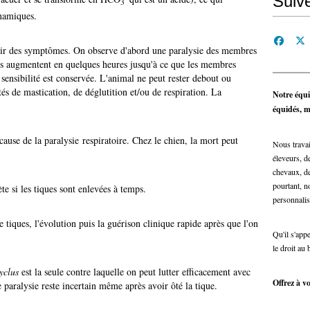
Suiv
3
ynamiques.
voir des symptômes. On observe d'abord une paralysie des membres
nes augmentent en quelques heures jusqu'à ce que les membres
a sensibilité est conservée. L'animal ne peut rester debout ou
tés de mastication, de déglutition et/ou de respiration. La
Notre équi
équidés, ma
ause de la paralysie respiratoire. Chez le chien, la mort peut
Nous travai
éleveurs, de
chevaux, de
pourtant, n
te si les tiques sont enlevées à temps.
personnalis
 tiques, l'évolution puis la guérison clinique rapide après que l'on
Qu'il s'app
le droit au 
yclus
est la seule contre laquelle on peut lutter efficacement avec
Offrez à vo
 paralysie reste incertain même après avoir ôté la tique.