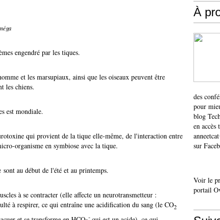
À pr
Oméga
lèmes engendré par les tiques.
omme et les marsupiaux, ainsi que les oiseaux peuvent être
nt les chiens.
des confé
pour mieu
es est mondiale.
blog Tech
en accès 
rotoxine qui provient de la tique elle-même, de l'interaction entre
anneetca
 micro-organisme en symbiose avec la tique.
sur Faceb
 sont au début de l'été et au printemps.
Voir le p
portail O
scles à se contracter (elle affecte un neurotransmetteur :
ulté à respirer, ce qui entraîne une acidification du sang (le CO
2
-
'évacuer et se transforme en HCO
qui est un acide), ce qui