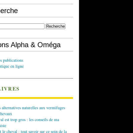
erche
ions Alpha & Oméga
s publications
tique en ligne
LIVRES
 alternatives naturelles aux vermifuges
chevaux
l est trop gros : les conseils de ma
iste
t le cheval : tout savoir sur ce soin de la