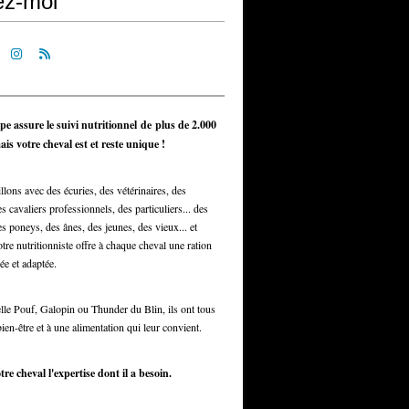
ez-moi
pe assure le suivi nutritionnel de plus de 2.000
is votre cheval est et reste unique !
llons avec des écuries, des vétérinaires, des
s cavaliers professionnels, des particuliers... des
s poneys, des ânes, des jeunes, des vieux... et
otre nutritionniste offre à chaque cheval une ration
ée et adaptée.
elle Pouf, Galopin ou Thunder du Blin, ils ont tous
bien-être et à une alimentation qui leur convient.
tre cheval l'expertise dont il a besoin.