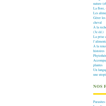
nature (e
La flore,
Les alime
Gérer les
cheval
À la rech
(3e éd.)
La prise 
l’aliment
À la renc
histoires
Phytothér
Accompagn
plantes
Un langa
une utopi
NOS 
Parasites