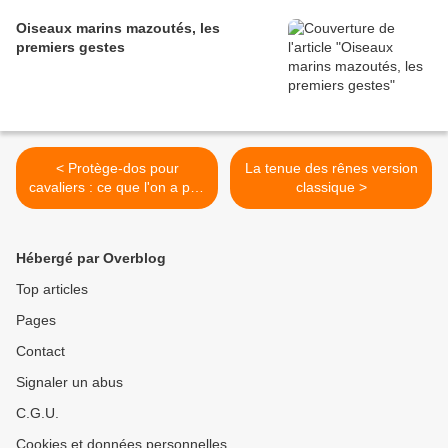
Oiseaux marins mazoutés, les
premiers gestes
< Protège-dos pour
La tenue des rênes version
cavaliers : ce que l'on a pas
classique >
voulu vous dire...
Hébergé par Overblog
Top articles
Pages
Contact
Signaler un abus
C.G.U.
Cookies et données personnelles