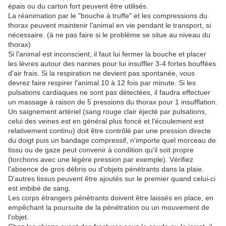
épais ou du carton fort peuvent être utilisés.
La réanimation par le "bouche à truffe" et les compressions du
thorax peuvent maintenir l'animal en vie pendant le transport, si
nécessaire. (à ne pas faire si le problème se situe au niveau du
thorax)
Si l'animal est inconscient, il faut lui fermer la bouche et placer
les lèvres autour des narines pour lui insuffler 3-4 fortes bouffées
d'air frais. Si la respiration ne devient pas spontanée, vous
devrez faire respirer l'animal 10 à 12 fois par minute. Si les
pulsations cardiaques ne sont pas détectées, il faudra effectuer
un massage à raison de 5 pressions du thorax pour 1 insufflation.
Un saignement artériel (sang rouge clair éjecté par pulsations,
celui des veines est en général plus foncé et l'écoulement est
relativement continu) doit être contrôlé par une pression directe
du doigt puis un bandage compressif, n'importe quel morceau de
tissu ou de gaze peut convenir à condition qu'il soit propre
(torchons avec une légère pression par exemple). Vérifiez
l'absence de gros débris ou d'objets pénétrants dans la plaie.
D'autres tissus peuvent être ajoutés sur le premier quand celui-ci
est imbibé de sang.
Les corps étrangers pénétrants doivent être laissés en place, en
empêchant la poursuite de la pénétration ou un mouvement de
l'objet.