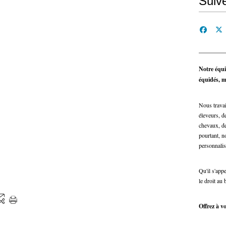
Suiv
Notre équi
équidés, ma
Nous travai
éleveurs, de
chevaux, de
pourtant, n
personnalis
Qu'il s'app
le droit au 
Offrez à vo