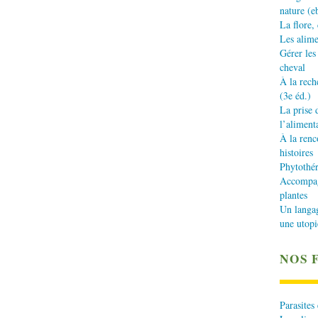
nature (e
La flore,
Les alime
Gérer les
cheval
À la rech
(3e éd.)
La prise 
l’aliment
À la renc
histoires
Phytothér
Accompagn
plantes
Un langa
une utopi
NOS 
Parasites