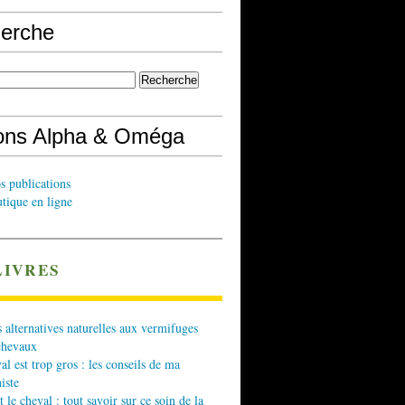
erche
ions Alpha & Oméga
s publications
tique en ligne
LIVRES
 alternatives naturelles aux vermifuges
chevaux
l est trop gros : les conseils de ma
iste
t le cheval : tout savoir sur ce soin de la