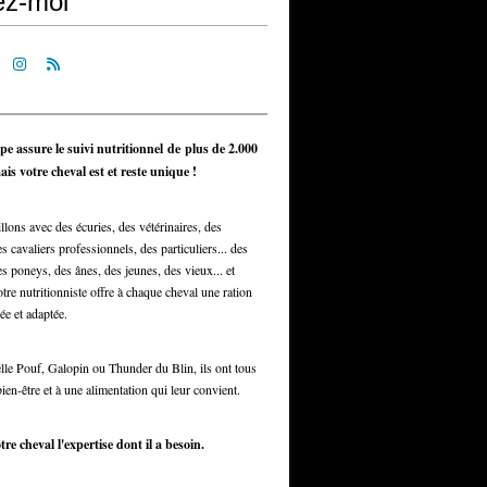
ez-moi
pe assure le suivi nutritionnel de plus de 2.000
is votre cheval est et reste unique !
llons avec des écuries, des vétérinaires, des
s cavaliers professionnels, des particuliers... des
s poneys, des ânes, des jeunes, des vieux... et
otre nutritionniste offre à chaque cheval une ration
ée et adaptée.
elle Pouf, Galopin ou Thunder du Blin, ils ont tous
bien-être et à une alimentation qui leur convient.
tre cheval l'expertise dont il a besoin.