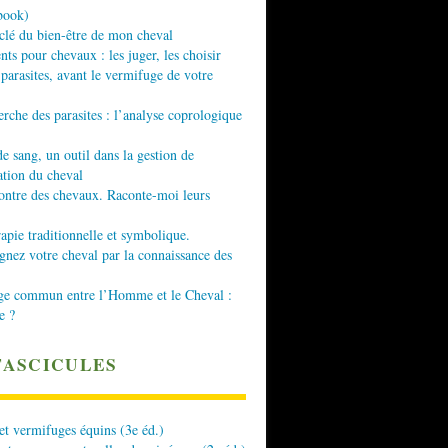
book)
 clé du bien-être de mon cheval
nts pour chevaux : les juger, les choisir
 parasites, avant le vermifuge de votre
erche des parasites : l’analyse coprologique
de sang, un outil dans la gestion de
ation du cheval
ontre des chevaux. Raconte-moi leurs
apie traditionnelle et symbolique.
ez votre cheval par la connaissance des
ge commun entre l’Homme et le Cheval :
e ?
FASCICULES
 et vermifuges équins (3e éd.)