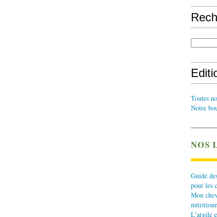
Rech
Edit
Toutes no
Notre bou
NOS 
Guide des
pour les 
Mon cheva
nutritionn
L'argile e