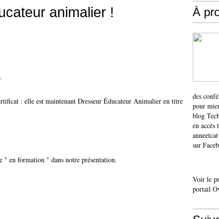
cateur animalier !
À pr
.
des confé
tificat : elle est maintenant Dresseur Éducateur Animalier en titre
pour mieu
blog Tech
en accès 
anneetca
sur Faceb
e " en formation " dans notre présentation.
Voir le p
…
portail O