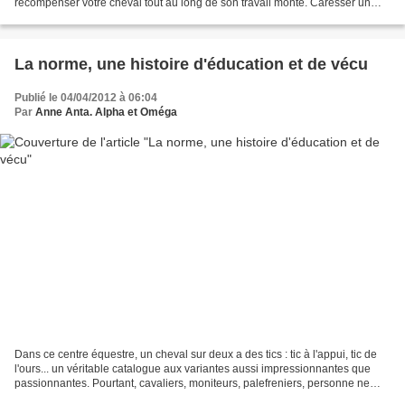
récompenser votre cheval tout au long de son travail monté. Caresser un
cheval, c’est bien. Mais lorsqu’on le fait monté, forcément,...
La norme, une histoire d'éducation et de vécu
Publié le 04/04/2012 à 06:04
Par
Anne Anta. Alpha et Oméga
Dans ce centre équestre, un cheval sur deux a des tics : tic à l'appui, tic de
l'ours... un véritable catalogue aux variantes aussi impressionnantes que
passionnantes. Pourtant, cavaliers, moniteurs, palefreniers, personne ne
marque le pas, personne ne...