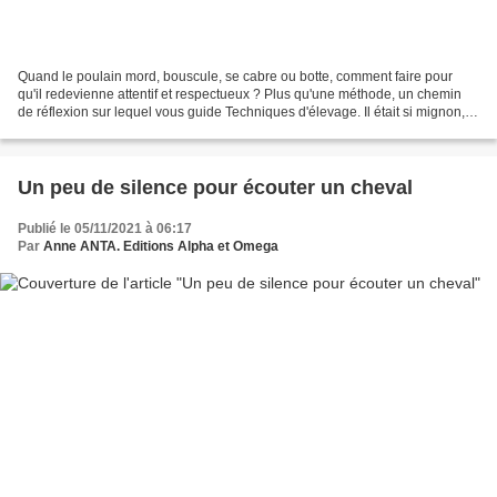
Quand le poulain mord, bouscule, se cabre ou botte, comment faire pour
qu'il redevienne attentif et respectueux ? Plus qu'une méthode, un chemin
de réflexion sur lequel vous guide Techniques d'élevage. Il était si mignon, si
gentil et voilà qu'il se met...
Un peu de silence pour écouter un cheval
Publié le 05/11/2021 à 06:17
Par
Anne ANTA. Editions Alpha et Omega