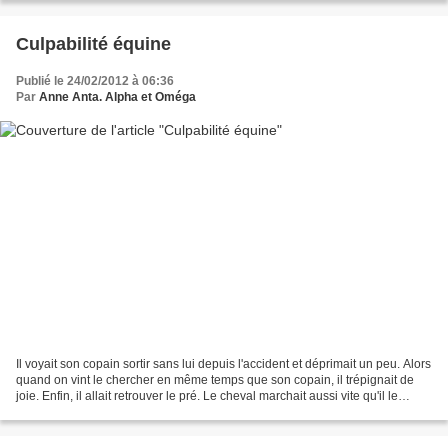
Culpabilité équine
Publié le 24/02/2012 à 06:36
Par
Anne Anta. Alpha et Oméga
Il voyait son copain sortir sans lui depuis l'accident et déprimait un peu. Alors
quand on vint le chercher en même temps que son copain, il trépignait de
joie. Enfin, il allait retrouver le pré. Le cheval marchait aussi vite qu'il le
pouvait sur ses...