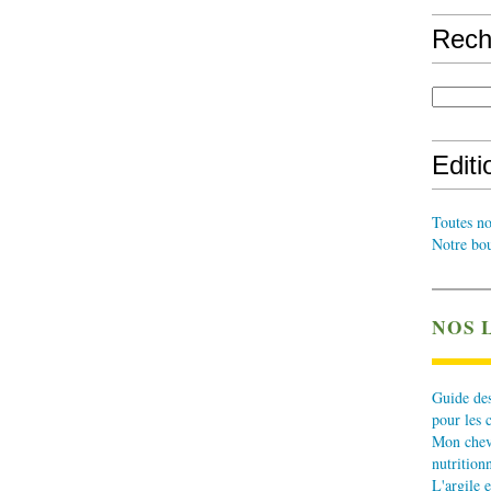
Rech
Edit
Toutes no
Notre bou
NOS 
Guide des
pour les 
Mon cheva
nutritionn
L'argile e