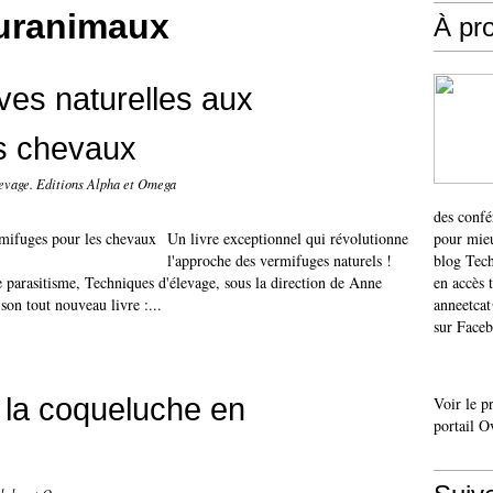
ouranimaux
À pr
ves naturelles aux
es chevaux
levage. Editions Alpha et Omega
des confé
Un livre exceptionnel qui révolutionne
pour mieu
l'approche des vermifuges naturels !
blog Tech
e parasitisme, Techniques d'élevage, sous la direction de Anne
en accès 
son tout nouveau livre :...
anneetca
sur Faceb
 la coqueluche en
Voir le p
portail O