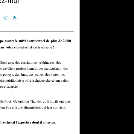
ez-moi
pe assure le suivi nutritionnel de plus de 2.000
is votre cheval est et reste unique !
llons avec des écuries, des vétérinaires, des
s cavaliers professionnels, des particuliers... des
s poneys, des ânes, des jeunes, des vieux... et
otre nutritionniste offre à chaque cheval une ration
ée et adaptée.
elle Pouf, Galopin ou Thunder du Blin, ils ont tous
bien-être et à une alimentation qui leur convient.
tre cheval l'expertise dont il a besoin.