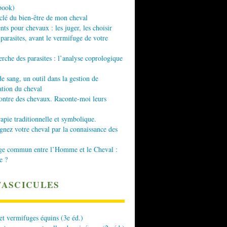
book)
 clé du bien-être de mon cheval
nts pour chevaux : les juger, les choisir
 parasites, avant le vermifuge de votre
erche des parasites : l’analyse coprologique
de sang, un outil dans la gestion de
ation du cheval
ontre des chevaux. Raconte-moi leurs
apie traditionnelle et symbolique.
ez votre cheval par la connaissance des
ge commun entre l’Homme et le Cheval :
e ?
FASCICULES
 et vermifuges équins (3e éd.)