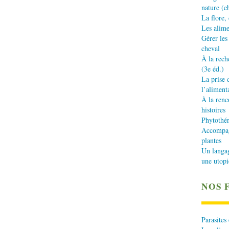
nature (e
La flore,
Les alime
Gérer les
cheval
À la rech
(3e éd.)
La prise 
l’aliment
À la renc
histoires
Phytothér
Accompagn
plantes
Un langa
une utopi
NOS 
Parasites