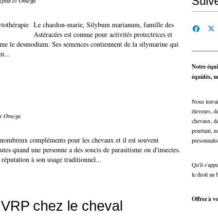
Suiv
Alpha et Omega
Le chardon-marie, Silybum marianum, famille des
Astéracées est connue pour activités protectrices et
comme le desmodium. Ses semences contiennent de la silymarine qui
t...
Notre équi
équidés, ma
Nous travai
éleveurs, de
et Omega
chevaux, de
pourtant, n
de nombreux compléments pour les chevaux et il est souvent
personnalis
autes quand une personne a des soucis de parasitisme ou d'insectes.
 réputation à son usage traditionnel...
Qu'il s'app
le droit au 
Offrez à vo
RP chez le cheval