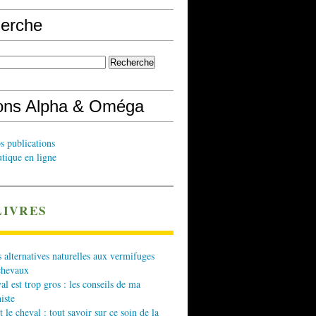
erche
ions Alpha & Oméga
s publications
tique en ligne
LIVRES
 alternatives naturelles aux vermifuges
chevaux
l est trop gros : les conseils de ma
iste
t le cheval : tout savoir sur ce soin de la