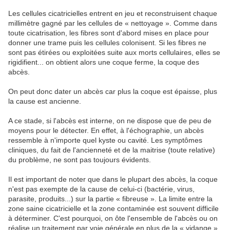
Les cellules cicatricielles entrent en jeu et reconstruisent chaque
millimètre gagné par les cellules de « nettoyage ». Comme dans
toute cicatrisation, les fibres sont d'abord mises en place pour
donner une trame puis les cellules colonisent. Si les fibres ne
sont pas étirées ou exploitées suite aux morts cellulaires, elles se
rigidifient... on obtient alors une coque ferme, la coque des
abcès.
On peut donc dater un abcès car plus la coque est épaisse, plus
la cause est ancienne.
A ce stade, si l'abcès est interne, on ne dispose que de peu de
moyens pour le détecter. En effet, à l'échographie, un abcès
ressemble à n'importe quel kyste ou cavité. Les symptômes
cliniques, du fait de l'ancienneté et de la maitrise (toute relative)
du problème, ne sont pas toujours évidents.
Il est important de noter que dans le plupart des abcès, la coque
n'est pas exempte de la cause de celui-ci (bactérie, virus,
parasite, produits...) sur la partie « fibreuse ». La limite entre la
zone saine cicatricielle et la zone contaminée est souvent difficile
à déterminer. C'est pourquoi, on ôte l'ensemble de l'abcès ou on
réalise un traitement par voie générale en plus de la « vidange »