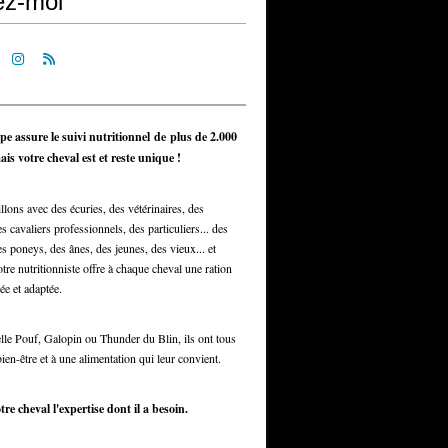
ez-moi
pe assure le suivi nutritionnel de plus de 2.000
is votre cheval est et reste unique !
llons avec des écuries, des vétérinaires, des
s cavaliers professionnels, des particuliers... des
s poneys, des ânes, des jeunes, des vieux... et
otre nutritionniste offre à chaque cheval une ration
ée et adaptée.
elle Pouf, Galopin ou Thunder du Blin, ils ont tous
bien-être et à une alimentation qui leur convient.
tre cheval l'expertise dont il a besoin.