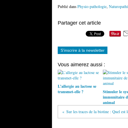
Publié dans
Physio-pathologie
,
Naturopathi
Partager cet article
S'inscrire à la newsletter
Vous aimerez aussi :
L’allergie au lactose se
transmet-elle ?
Stimuler le sy
immunitaire d
animal