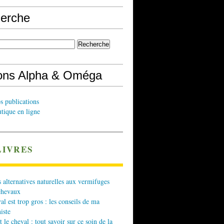
erche
ions Alpha & Oméga
s publications
tique en ligne
LIVRES
 alternatives naturelles aux vermifuges
chevaux
l est trop gros : les conseils de ma
iste
t le cheval : tout savoir sur ce soin de la