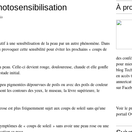
hotosensibilisation
À pr
is
utif à une sensibilisation de la peau par un autre phénomène. Dans
pu provoquer cette sensibilité pour éviter les prochains « coups de
des confé
pour mieu
a peau. Celle-ci devient rouge, douloureuse, chaude et elle gonfle
blog Tech
stade initial.
en accès 
anneetca
s peu pigmentées dépourvues de poils ou avec des poils de couleur
sur Faceb
sont les contours des yeux, le museau, la lèvre supérieure, le
rose est plus fréquemment sujet aux coups de soleil sans qu'une
Voir le p
portail O
ymptômes de « coups de soleil » sans avoir une peau rose ou une
sation se pose.