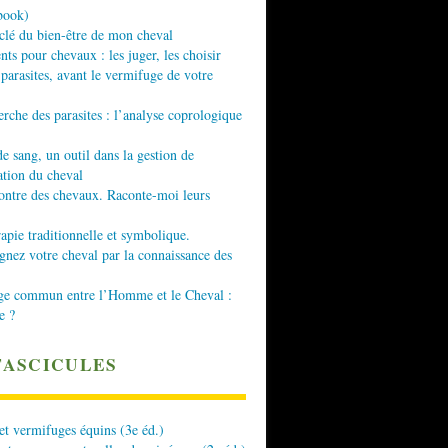
book)
 clé du bien-être de mon cheval
nts pour chevaux : les juger, les choisir
 parasites, avant le vermifuge de votre
erche des parasites : l’analyse coprologique
de sang, un outil dans la gestion de
ation du cheval
ontre des chevaux. Raconte-moi leurs
apie traditionnelle et symbolique.
ez votre cheval par la connaissance des
ge commun entre l’Homme et le Cheval :
e ?
FASCICULES
 et vermifuges équins (3e éd.)