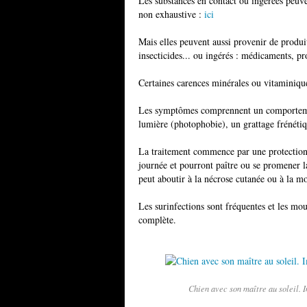
Les substances en contact ou ingérées peuven
non exhaustive :
ici
Mais elles peuvent aussi provenir de produit
insecticides... ou ingérés : médicaments, pro
Certaines carences minérales ou vitaminiques
Les symptômes comprennent un comportement
lumière (photophobie), un grattage frénéti
La traitement commence par une protection c
journée et pourront paître ou se promener la
peut aboutir à la nécrose cutanée ou à la mo
Les surinfections sont fréquentes et les mou
complète.
Chien avec son maître au soleil. 