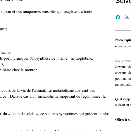
Suiv
ne peau et des muqueuses sensibles qui réagissent à toute
suite :
Notre équi
équidés, ma
minants,
ts porphyriniques (biosynthèse de l'hème : hémoglobine,
Nous travai
.),
éleveurs, de
biliaire chez le mouton.
chevaux, de
pourtant, n
personnalis
u cours de la vie de l'animal. Le métabolisme aberrant des
ance). Dans le cas d'un métabolisme inopérant de façon innée, la
Qu'il s'app
le droit au 
x du « coup de soleil », ce sont ces symptômes qui guident le plus
Offrez à vo