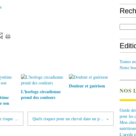
e
Rech
Edit
Toutes no
Notre bou
Douleur et guérison
NOS 
L'horloge circadienne
stème
prend des couleurs
e son
Guide des
pour les 
Sur les traces de la biotine : Quel est le risque de carence à l'arrêt du traitement ?
Quels risques pour un cheval dans un pré dont l’herbe est très haute ?
Mon cheva
nutritionn
L'argile e