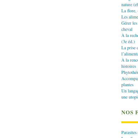
nature (e
La flore,
Les alime
Gérer les
cheval
À la rech
(3e éd.)
La prise 
l’aliment
À la renc
histoires
Phytothér
Accompagn
plantes
Un langa
une utopi
NOS 
Parasites