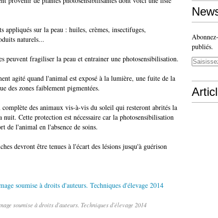
t provenir de plantes photosensibilisantes dont voici une liste
News
s appliqués sur la peau : huiles, crèmes, insectifuges,
Abonnez-v
duits naturels...
publiés.
 peuvent fragiliser la peau et entrainer une photosensibilisation.
 agité quand l'animal est exposé à la lumière, une fuite de la
que des zones faiblement pigmentées.
Artic
omplète des animaux vis-à-vis du soleil qui resteront abrités la
 nuit. Cette protection est nécessaire car la photosensibilisation
rt de l'animal en l'absence de soins.
ches devront être tenues à l'écart des lésions jusqu'à guérison
Image soumise à droits d'auteurs. Techniques d'élevage 2014