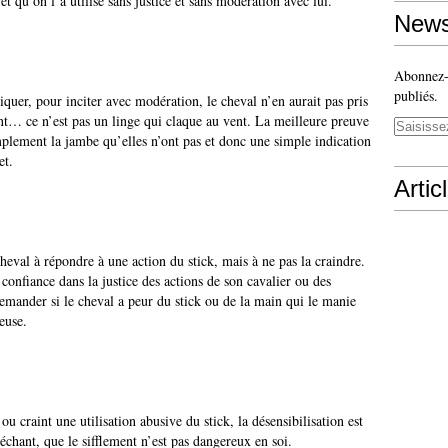
et qu’on l’a utilisé sans justice et sans modération avec lui.
News
Abonnez-v
publiés.
ndiquer, pour inciter avec modération, le cheval n’en aurait pas pris
ant… ce n’est pas un linge qui claque au vent. La meilleure preuve
implement la jambe qu’elles n’ont pas et donc une simple indication
let.
Artic
cheval à répondre à une action du stick, mais à ne pas la craindre.
 confiance dans la justice des actions de son cavalier ou des
emander si le cheval a peur du stick ou de la main qui le manie
reuse.
u craint une utilisation abusive du stick, la désensibilisation est
échant, que le sifflement n’est pas dangereux en soi.