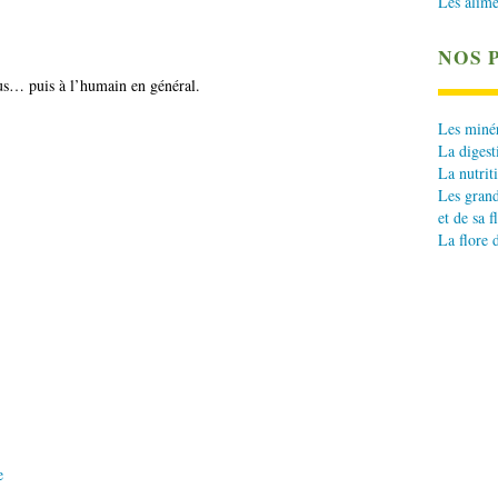
Les alime
NOS 
vous… puis à l’humain en général.
Les minér
La digest
La nutrit
Les grand
et de sa f
La flore 
e