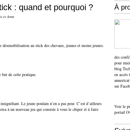
tick : quand et pourquoi ?
À pr
is et Anne
 désensibilisation au stick des chevaux, jeunes et moins jeunes.
des confé
pour mieu
blog Tech
 but de cette pratique.
en accès 
anneetca
sur Faceb
 insignifiant. Le jeune poulain n’en a pas peur. C’est d’ailleurs
Voir le p
roira à un nouveau jeu qui consiste à vous le chiper et à faire
portail O