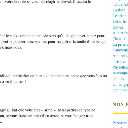
ieur, voire hors de sa vue, fait réagir le cheval, il faudra le
nature (e
La flore,
Les alime
Gérer les
cheval
À la rech
ffler le stick comme un malade sans qu’il daigne lever le nez pour
(3e éd.)
l peut le pousser avec son nez pour récupérer la touffe d’herbe qui
La prise 
tick mais vous.
l’aliment
À la renc
histoires
Phytothér
Accompagn
individu particulier ou bien tout simplement parce que vous êtes un
plantes
 a vu d’autres !
Un langa
une utopi
NOS 
agir au fait que vous êtes « armé ». Mais parfois ce type de
, si vous faites un pas vif en avant, si vous bougez trop
z.
Parasites