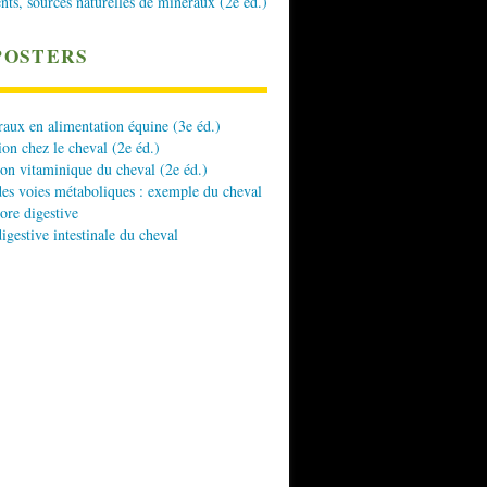
nts, sources naturelles de minéraux (2e éd.)
POSTERS
aux en alimentation équine (3e éd.)
ion chez le cheval (2e éd.)
ion vitaminique du cheval (2e éd.)
es voies métaboliques : exemple du cheval
lore digestive
digestive intestinale du cheval