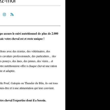
ez-moi
pe assure le suivi nutritionnel de plus de 2.000
is votre cheval est et reste unique !
llons avec des écuries, des vétérinaires, des
s cavaliers professionnels, des particuliers... des
s poneys, des ânes, des jeunes, des vieux... et
otre nutritionniste offre à chaque cheval une ration
ée et adaptée.
elle Pouf, Galopin ou Thunder du Blin, ils ont tous
bien-être et à une alimentation qui leur convient.
tre cheval l'expertise dont il a besoin.