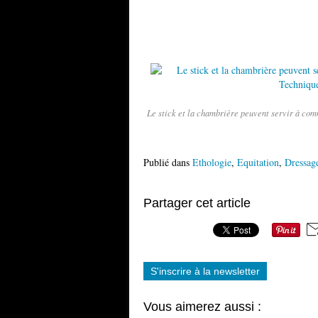
Le stick et la chambrière peuvent servir à comm
Publié dans
Ethologie
,
Equitation
,
Dressag
Partager cet article
S'inscrire à la newsletter
Vous aimerez aussi :