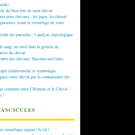
book)
 clé du bien-être de mon cheval
nts pour chevaux : les juger, les choisir
 parasites, avant le vermifuge de votre
erche des parasites : l’analyse coprologique
de sang, un outil dans la gestion de
ation du cheval
ontre des chevaux. Raconte-moi leurs
apie traditionnelle et symbolique.
ez votre cheval par la connaissance des
ge commun entre l’Homme et le Cheval :
e ?
FASCICULES
 et vermifuges équins (3e éd.)