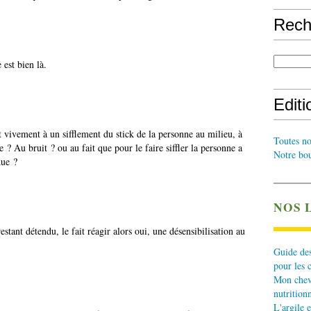
Rech
 est bien là.
Edit
t vivement à un sifflement du stick de la personne au milieu, à
Toutes no
 ? Au bruit ? ou au fait que pour le faire siffler la personne a
Notre bou
due ?
NOS 
restant détendu, le fait réagir alors oui, une désensibilisation au
Guide des
pour les 
Mon cheva
nutritionn
L'argile e