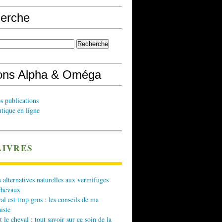
erche
ions Alpha & Oméga
s publications
tique en ligne
LIVRES
 alternatives naturelles aux vermifuges
chevaux
l est trop gros : les conseils de ma
iste
t le cheval : tout savoir sur ce soin de la