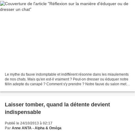
Le mythe du fauve indomptable et indifférent résonne dans les miaulements
de nos chats. Mais qu'en est-il vraiment ? Peut-on dresser ou éduquer notre
félin adepte du canapé ? Comment s'y prendre ? Notre fauve du salon met
souvent en échec bon nombre de...
Laisser tomber, quand la détente devient
indispensable
Publié le 24/10/2013 à 02:17
Par
Anne ANTA - Alpha & Oméga