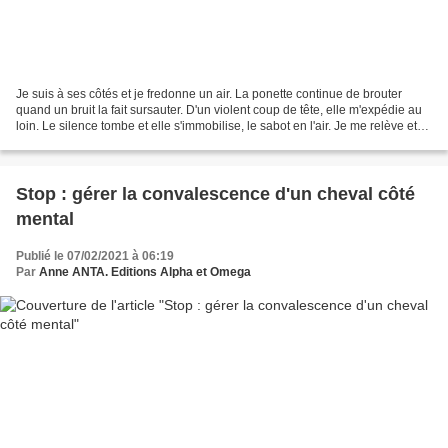
Je suis à ses côtés et je fredonne un air. La ponette continue de brouter
quand un bruit la fait sursauter. D'un violent coup de tête, elle m'expédie au
loin. Le silence tombe et elle s'immobilise, le sabot en l'air. Je me relève et
reprend cette mélodie...
Stop : gérer la convalescence d'un cheval côté
mental
Publié le 07/02/2021 à 06:19
Par
Anne ANTA. Editions Alpha et Omega