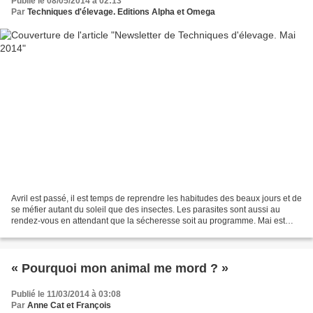
Publié le 08/05/2014 à 02:13
Par
Techniques d'élevage. Editions Alpha et Omega
Avril est passé, il est temps de reprendre les habitudes des beaux jours et de
se méfier autant du soleil que des insectes. Les parasites sont aussi au
rendez-vous en attendant que la sécheresse soit au programme. Mai est
aussi un mois où les naissances...
« Pourquoi mon animal me mord ? »
Publié le 11/03/2014 à 03:08
Par
Anne Cat et François