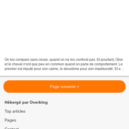
On les compare sans cesse, quand on ne les confond pas. Et pourtant, l'âne
et le cheval n'ont que peu en commun quand on parle de comportement. Le
premier est réputé pour son calme, le deuxième pour son impétuosité. Et en
cela réside une profonde différence...
Page suivante >
Hébergé par Overblog
Top articles
Pages