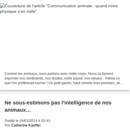
Comme les animaux, nous parlons avec notre corps. Nous lui faisons
exprimer nos sentiments, nos doutes, notre passé, nos idéaux... même ce
que l'on préfèrerait cacher ! Un petit gamin, haut comme trois pommes, se
dandine d'un pied sur l'autre, le regard...
Ne sous-estimons pas l’intelligence de nos
animaux…
Publié le 04/01/2014 à 02:41
Par
Catherine Kaeffer