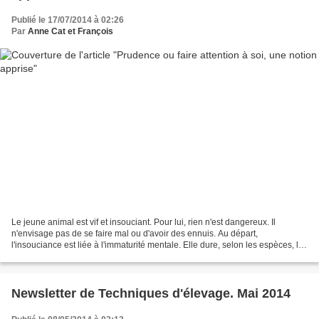
Publié le 17/07/2014 à 02:26
Par
Anne Cat et François
Le jeune animal est vif et insouciant. Pour lui, rien n'est dangereux. Il
n'envisage pas de se faire mal ou d'avoir des ennuis. Au départ,
l'insouciance est liée à l'immaturité mentale. Elle dure, selon les espèces, les
premiers jours ou les premières...
Newsletter de Techniques d'élevage. Mai 2014