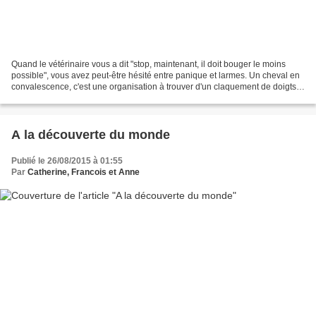
Quand le vétérinaire vous a dit "stop, maintenant, il doit bouger le moins
possible", vous avez peut-être hésité entre panique et larmes. Un cheval en
convalescence, c'est une organisation à trouver d'un claquement de doigts
et il y a de quoi s'y perdre...
A la découverte du monde
Publié le 26/08/2015 à 01:55
Par
Catherine, Francois et Anne