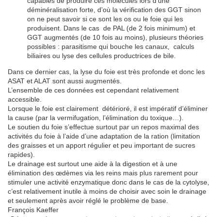
capables de produire ces molécules lors d’une
déminéralisation forte, d’où la vérification des GGT sinon
on ne peut savoir si ce sont les os ou le foie qui les
produisent. Dans le cas de PAL (de 2 fois minimum) et
GGT augmentés (de 10 fois au moins), plusieurs théories
possibles : parasitisme qui bouche les canaux, calculs
biliaires ou lyse des cellules productrices de bile.
Dans ce dernier cas, la lyse du foie est très profonde et donc les
ASAT et ALAT sont aussi augmentés.
L’ensemble de ces données est cependant relativement
accessible.
Lorsque le foie est clairement détérioré, il est impératif d’éliminer
la cause (par la vermifugation, l’élimination du toxique…).
Le soutien du foie s’effectue surtout par un repos maximal des
activités du foie à l’aide d’une adaptation de la ration (limitation
des graisses et un apport régulier et peu important de sucres
rapides).
Le drainage est surtout une aide à la digestion et à une
élimination des œdèmes via les reins mais plus rarement pour
stimuler une activité enzymatique donc dans le cas de la cytolyse,
c’est relativement inutile à moins de choisir avec soin le drainage
et seulement après avoir réglé le problème de base.
François Kaeffer