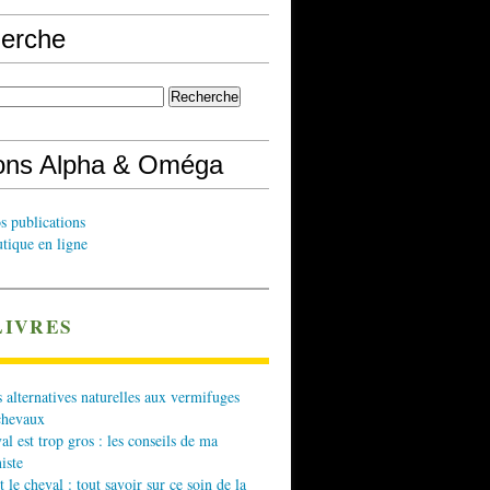
erche
ions Alpha & Oméga
s publications
tique en ligne
LIVRES
 alternatives naturelles aux vermifuges
chevaux
l est trop gros : les conseils de ma
iste
t le cheval : tout savoir sur ce soin de la