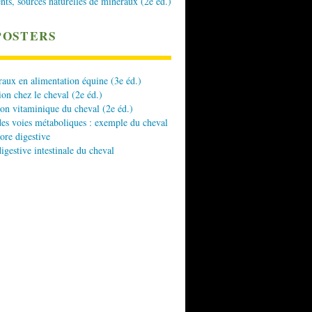
nts, sources naturelles de minéraux (2e éd.)
POSTERS
aux en alimentation équine (3e éd.)
ion chez le cheval (2e éd.)
ion vitaminique du cheval (2e éd.)
es voies métaboliques : exemple du cheval
lore digestive
digestive intestinale du cheval