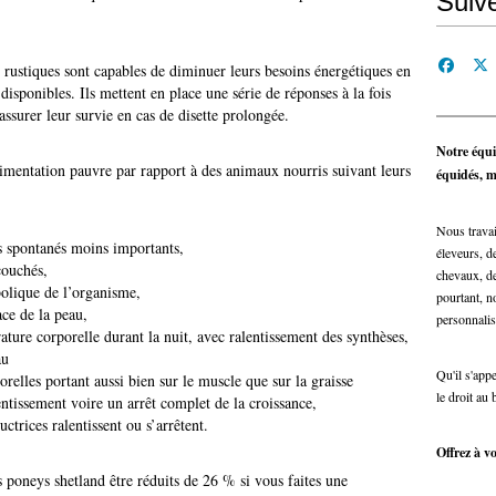
Suiv
 rustiques sont capables de diminuer leurs besoins énergétiques en
disponibles. Ils mettent en place une série de réponses à la fois
ssurer leur survie en cas de disette prolongée.
Notre équi
mentation pauvre par rapport à des animaux nourris suivant leurs
équidés, ma
Nous travai
 spontanés moins importants,
éleveurs, de
couchés,
chevaux, de
bolique de l’organisme,
pourtant, n
ace de la peau,
personnalis
ture corporelle durant la nuit, avec ralentissement des synthèses,
au
Qu'il s'app
elles portant aussi bien sur le muscle que sur la graisse
le droit au 
entissement voire un arrêt complet de la croissance,
uctrices ralentissent ou s’arrêtent.
Offrez à vo
s poneys shetland être réduits de 26 % si vous faites une