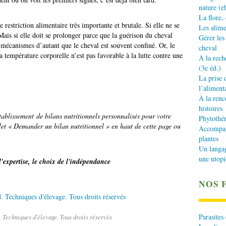
nature (e
La flore,
restriction alimentaire très importante et brutale. Si elle ne se
Les alime
ais si elle doit se prolonger parce que la guérison du cheval
Gérer les
s mécanismes d’autant que le cheval est souvent confiné. Or, le
cheval
la température corporelle n’est pas favorable à la lutte contre une
À la rech
(3e éd.)
La prise 
l’aliment
À la renc
histoires
 établissement de bilans nutritionnels personnalisés pour votre
Phytothér
glet « Demander un bilan nutritionnel » en haut de cette page ou
Accompagn
plantes
Un langa
une utopi
l'expertise, le choix de l'indépendance
NOS 
Parasites
 Techniques d'élevage. Tous droits réservés