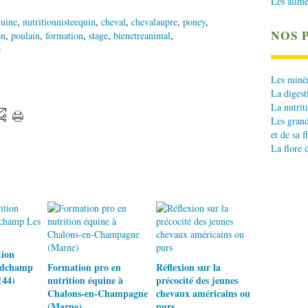
Les alime
quine
,
nutritionnisteequin
,
cheval
,
chevalaupre
,
poney
,
NOS 
on
,
poulain
,
formation
,
stage
,
bienetreanimal
,
e
Les minér
La digest
La nutrit
Les grand
et de sa f
La flore 
tion
ndchamp
Formation pro en
Réflexion sur la
(44)
nutrition équine à
précocité des jeunes
Chalons-en-Champagne
chevaux américains ou
(Marne)
purs