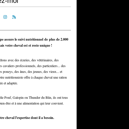
ez-moi
pe assure le suivi nutritionnel de plus de 2.000
is votre cheval est et reste unique !
llons avec des écuries, des vétérinaires, des
s cavaliers professionnels, des particuliers... des
s poneys, des ânes, des jeunes, des vieux... et
otre nutritionniste offre à chaque cheval une ration
ée et adaptée.
elle Pouf, Galopin ou Thunder du Blin, ils ont tous
bien-être et à une alimentation qui leur convient.
tre cheval l'expertise dont il a besoin.