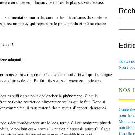
carence en outre en minéraux ce qui est le plus souvent le cas).
Rech
à une alimentation normale, comme les mécanismes de survie ne
us aurez un poney qui reprendra le poids perdu et même encore
Edit
existe !
ène adaptatif :
Toutes no
Notre bou
t mous en hiver et on attribue cela au poil d’hiver qui les fatigue
eurs conditions de vie. En fait, ils sont seulement en mode éco.
NOS 
-seules suffisantes pour déclencher le phénomène. C’est la
ature (voire restriction alimentaire seule) qui le fait. Donc si
ver comme été, il faut rester à des niveaux d’apport identiques.
Guide des
pour les 
Mon cheva
ance a des conséquences sur le long terme s’il est maintenu plus de
nutritionn
uit, le poulain est « normal » et rien n’apparaît puisqu’il s’agit
L'argile e
t où on voit les premiers signes, c’est déjà bien tard.