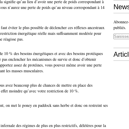
a signifie qu’au lieu d’avoir une perte de poids correspondant à
News
ous n’aurez une perte de poids qu’au niveau correspondant à 14
Abonnez-v
 faut éviter le plus possible de déclencher ces réflexes ancestraux
publiés.
e restriction énergétique réelle mais suffisamment modérée pour
e réagisse pas.
Artic
 de 10 % des besoins énergétiques et avec des besoins protéiques
e pas enclencher les mécanismes de survie et donc d’obtenir
apportez assez de protéines, vous pouvez même avoir une perte
nant les masses musculaires.
vous avez beaucoup plus de chances de mettre en place des
ffet moindre qu’avec votre restriction de 10 %.
nt, on met le poney en paddock sans herbe et donc on restreint ses
 infernale des régimes de plus en plus restrictifs, délétères pour la