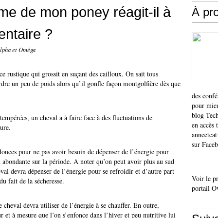
e de mon poney réagit-il à
À pr
entaire ?
Alpha et Oméga
e rustique qui grossit en suçant des cailloux. On sait tous
perdre un peu de poids alors qu’il gonfle façon montgolfière dès que
des confé
pour mieu
blog Tech
tempérées, un cheval a à faire face à des fluctuations de
en accès 
ture.
anneetca
sur Faceb
douces pour ne pas avoir besoin de dépenser de l’énergie pour
st abondante sur la période. A noter qu’on peut avoir plus au sud
eval devra dépenser de l’énergie pour se refroidir et d’autre part
Voir le p
du fait de la sécheresse.
portail O
e cheval devra utiliser de l’énergie à se chauffer. En outre,
 et à mesure que l’on s’enfonce dans l’hiver et peu nutritive lui