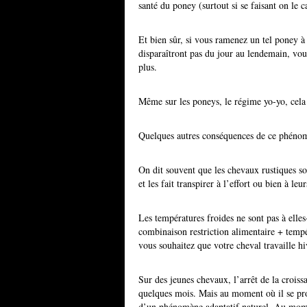
santé du poney (surtout si se faisant on le 
Et bien sûr, si vous ramenez un tel poney 
disparaîtront pas du jour au lendemain, vo
plus.
Même sur les poneys, le régime yo-yo, cela 
Quelques autres conséquences de ce phénom
On dit souvent que les chevaux rustiques son
et les fait transpirer à l’effort ou bien à l
Les températures froides ne sont pas à elles
combinaison restriction alimentaire + tempér
vous souhaitez que votre cheval travaille hi
Sur des jeunes chevaux, l’arrêt de la croiss
quelques mois. Mais au moment où il se prod
d’un phénomène adaptatif naturel. Au momen