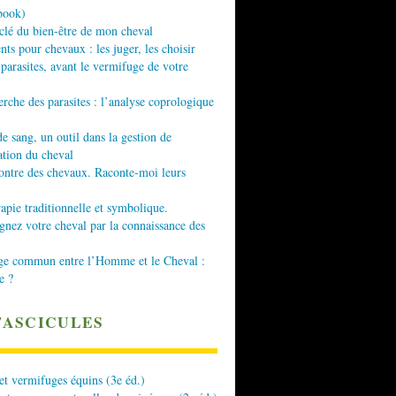
book)
 clé du bien-être de mon cheval
nts pour chevaux : les juger, les choisir
 parasites, avant le vermifuge de votre
erche des parasites : l’analyse coprologique
de sang, un outil dans la gestion de
ation du cheval
ontre des chevaux. Raconte-moi leurs
apie traditionnelle et symbolique.
ez votre cheval par la connaissance des
ge commun entre l’Homme et le Cheval :
e ?
FASCICULES
 et vermifuges équins (3e éd.)