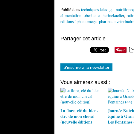
Publié dans
techniquesdelevage
,
nutritione
alimentation
,
obesite
,
catherinekaeffer
,
rati
editionsalphaetomega
,
pharmacieveterinair
Partager cet article
S'inscrire à la newsletter
Vous aimerez aussi :
La flore, clé du bien-
Journée Nutri
être de mon cheval
équine à Gra
(nouvelle édition)
Les Fontaines 