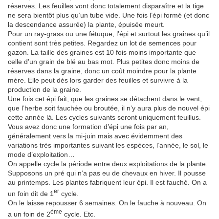
réserves. Les feuilles vont donc totalement disparaître et la tige
ne sera bientôt plus qu’un tube vide. Une fois l’épi formé (et donc
la descendance assurée) la plante, épuisée meurt.
Pour un ray-grass ou une fétuque, l’épi et surtout les graines qu’il
contient sont très petites. Regardez un lot de semences pour
gazon. La taille des graines est 10 fois moins importante que
celle d’un grain de blé au bas mot. Plus petites donc moins de
réserves dans la graine, donc un coût moindre pour la plante
mère. Elle peut dès lors garder des feuilles et survivre à la
production de la graine.
Une fois cet épi fait, que les graines se détachent dans le vent,
que l’herbe soit fauchée ou broutée, il n’y aura plus de nouvel épi
cette année là. Les cycles suivants seront uniquement feuillus.
Vous avez donc une formation d’épi une fois par an,
généralement vers la mi-juin mais avec évidemment des
variations très importantes suivant les espèces, l’année, le sol, le
mode d’exploitation…
On appelle cycle la période entre deux exploitations de la plante.
Supposons un pré qui n’a pas eu de chevaux en hiver. Il pousse
au printemps. Les plantes fabriquent leur épi. Il est fauché. On a
er
un foin dit de 1
cycle.
On le laisse repousser 6 semaines. On le fauche à nouveau. On
ème
a un foin de 2
cycle. Etc.