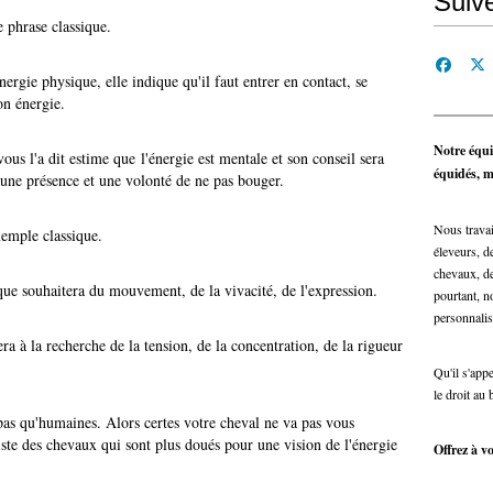
Suiv
 phrase classique.
nergie physique, elle indique qu'il faut entrer en contact, se
on énergie.
Notre équi
us l'a dit estime que l'énergie est mentale et son conseil sera
équidés, ma
r une présence et une volonté de ne pas bouger.
Nous travai
xemple classique.
éleveurs, de
chevaux, de
ue souhaitera du mouvement, de la vivacité, de l'expression.
pourtant, n
personnalis
ra à la recherche de la tension, de la concentration, de la rigueur
Qu'il s'app
le droit au 
 pas qu'humaines. Alors certes votre cheval ne va pas vous
xiste des chevaux qui sont plus doués pour une vision de l'énergie
Offrez à vo