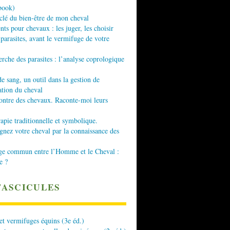
book)
 clé du bien-être de mon cheval
nts pour chevaux : les juger, les choisir
 parasites, avant le vermifuge de votre
erche des parasites : l’analyse coprologique
de sang, un outil dans la gestion de
ation du cheval
ontre des chevaux. Raconte-moi leurs
apie traditionnelle et symbolique.
ez votre cheval par la connaissance des
ge commun entre l’Homme et le Cheval :
e ?
FASCICULES
 et vermifuges équins (3e éd.)