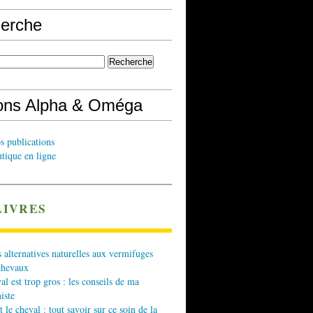
erche
ions Alpha & Oméga
s publications
tique en ligne
LIVRES
 alternatives naturelles aux vermifuges
chevaux
l est trop gros : les conseils de ma
iste
t le cheval : tout savoir sur ce soin de la