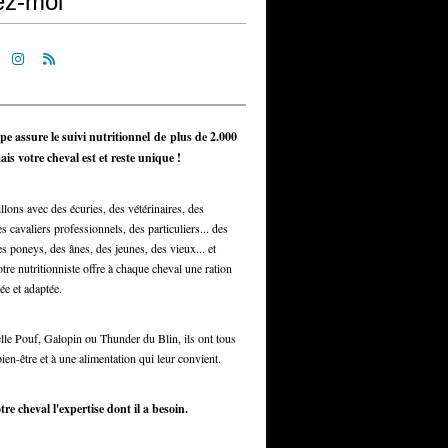
ez-moi
pe assure le suivi nutritionnel de plus de 2.000
is votre cheval est et reste unique !
llons avec des écuries, des vétérinaires, des
s cavaliers professionnels, des particuliers... des
s poneys, des ânes, des jeunes, des vieux... et
otre nutritionniste offre à chaque cheval une ration
ée et adaptée.
elle Pouf, Galopin ou Thunder du Blin, ils ont tous
bien-être et à une alimentation qui leur convient.
tre cheval l'expertise dont il a besoin.