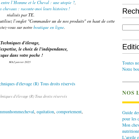
ntre l’Homme et le Cheval : une utopie ?
,
s chevaux : raconte-moi leurs histoires !
Rech
réalisés par TE.
tilisez l’onglet "Commander un de nos produits" en haut de cette
ctez-vous sur notre
boutique en ligne
.
Techniques d'élevage,
Edit
'expertise, le choix de l'indépendance,
usque dans votre poche !
MAJ janvier 2025
Toutes no
Notre bou
NOS 
hniques d'élevage (R) Tous droits réservés
ommunhommecheval
,
equitation
,
comportement
,
Guide des
pour les 
Mon cheva
nutritionn
L'argile e