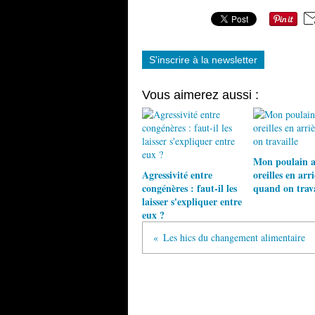
S'inscrire à la newsletter
Vous aimerez aussi :
Mon poulain a
Agressivité entre
oreilles en arri
congénères : faut-il les
quand on trava
laisser s'expliquer entre
eux ?
Les hics du changement alimentaire