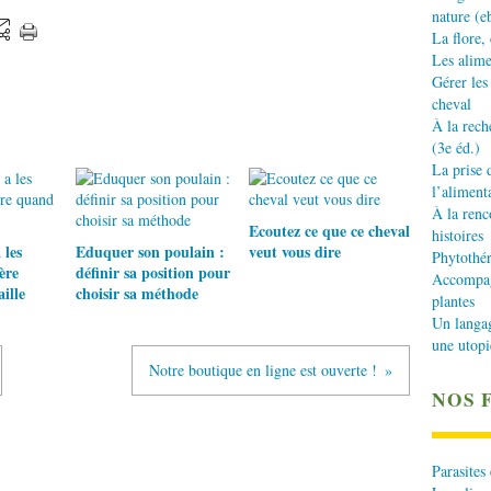
nature (e
La flore,
Les alime
Gérer les
cheval
À la rech
(3e éd.)
La prise 
l’aliment
À la renc
Ecoutez ce que ce cheval
histoires
 les
Eduquer son poulain :
veut vous dire
Phytothér
ère
définir sa position pour
Accompagn
ille
choisir sa méthode
plantes
Un langa
une utopi
Notre boutique en ligne est ouverte !
NOS 
Parasites