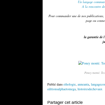
Un langage commun e
A la rencontre de
Pour commander une de nos publications, u
page ou conne
la garantie de l
j
Poney monté. Tec
Publié dans
ethologie
,
anneanta
,
langagec
editionsalphaetomega
,
histoiresdechevaux
Partager cet article