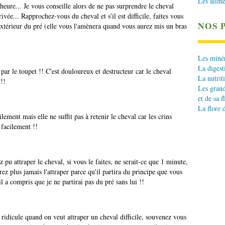
Les alime
l'heure... Je vous conseille alors de ne pas surprendre le cheval
ivée... Rapprochez-vous du cheval et s'il est difficile, faites vous
NOS 
l'extérieur du pré (elle vous l'amènera quand vous aurez mis un bras
Les minér
La digest
ar le toupet !! C'est douloureux et destructeur car le cheval
La nutrit
 !!
Les grand
et de sa f
La flore 
ilement mais elle ne suffit pas à retenir le cheval car les crins
 facilement !!
 pu attraper le cheval, si vous le faites, ne serait-ce que 1 minute,
rez plus jamais l'attraper parce qu'il partira du principe que vous
l a compris que je ne partirai pas du pré sans lui !!
 ridicule quand on veut attraper un cheval difficile, souvenez vous