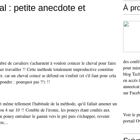
l : petite anecdote et
À pr
des confé
bre de cavaliers s'acharnent à vouloir coincer le cheval pour faire
pour mieu
er travailler !! Cette méthode totalement improductive constitue
blog Tech
, car un cheval coincé se défend ou s'enfuit (et s'il faut pour cela
en accès 
épondre : pourquoi pas ?!) !!
anneetca
sur Faceb
t même tellement l'habitude de la méthode, qu'il fallait amener un
ou 4 sur 10 !! Comble de l'ironie, les poneys étant confiés aux
Voir le p
 un poney entraîner le gamin vers le pré puis s'échapper, revenir
portail O
tc...