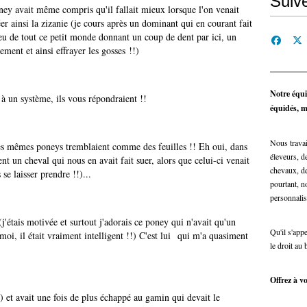
Suiv
poney avait même compris qu'il fallait mieux lorsque l'on venait
er ainsi la zizanie (je cours après un dominant qui en courant fait
ieu de tout ce petit monde donnant un coup de dent par ici, un
ment et ainsi effrayer les gosses !!)
Notre équi
à un système, ils vous répondraient !!
équidés, ma
Nous travai
, ces mêmes poneys tremblaient comme des feuilles !! Eh oui, dans
éleveurs, de
t un cheval qui nous en avait fait suer, alors que celui-ci venait
chevaux, de
se laisser prendre !!)...
pourtant, n
personnalis
 (j'étais motivée et surtout j'adorais ce poney qui n'avait qu'un
Qu'il s'app
 moi, il était vraiment intelligent !!) C'est lui qui m'a quasiment
le droit au 
Offrez à vo
m) et avait une fois de plus échappé au gamin qui devait le