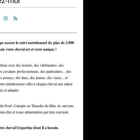
ez-moi
pe assure le suivi nutritionnel de plus de 2.000
is votre cheval est et reste unique !
llons avec des écuries, des vétérinaires, des
s cavaliers professionnels, des particuliers... des
s poneys, des ânes, des jeunes, des vieux... et
otre nutritionniste offre à chaque cheval une ration
ée et adaptée.
elle Pouf, Galopin ou Thunder du Blin, ils ont tous
bien-être et à une alimentation qui leur convient.
tre cheval l'expertise dont il a besoin.