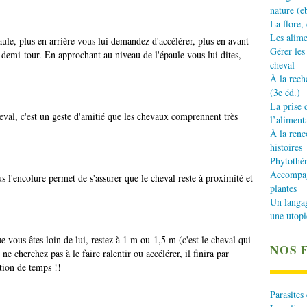
nature (e
La flore,
Les alime
ule, plus en arrière vous lui demandez d'accélérer, plus en avant
Gérer les
le demi-tour. En approchant au niveau de l'épaule vous lui dites,
cheval
À la rech
(3e éd.)
La prise 
heval, c'est un geste d'amitié que les chevaux comprennent très
l’aliment
À la renc
histoires
Phytothér
Accompagn
us l'encolure permet de s'assurer que le cheval reste à proximité et
plantes
Un langa
une utopi
e vous êtes loin de lui, restez à 1 m ou 1,5 m (c'est le cheval qui
NOS 
ne cherchez pas à le faire ralentir ou accélérer, il finira par
estion de temps !!
Parasites