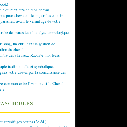
book)
 clé du bien-être de mon cheval
nts pour chevaux : les juger, les choisir
 parasites, avant le vermifuge de votre
erche des parasites : l’analyse coprologique
de sang, un outil dans la gestion de
ation du cheval
ontre des chevaux. Raconte-moi leurs
apie traditionnelle et symbolique.
ez votre cheval par la connaissance des
ge commun entre l’Homme et le Cheval :
e ?
FASCICULES
 et vermifuges équins (3e éd.)