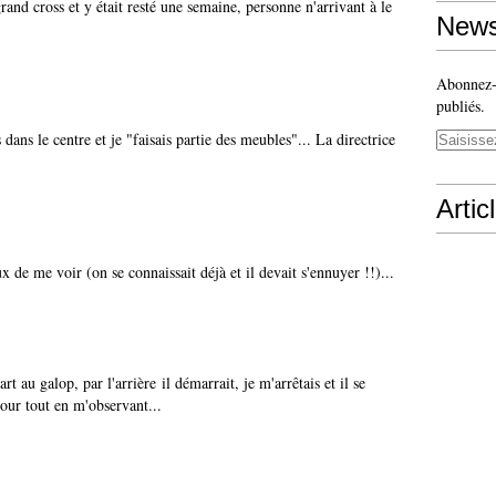
 grand cross et y était resté une semaine, personne n'arrivant à le
News
Abonnez-v
publiés.
dans le centre et je "faisais partie des meubles"... La directrice
Artic
ux de me voir (on se connaissait déjà et il devait s'ennuyer !!)...
art au galop, par l'arrière il démarrait, je m'arrêtais et il se
tour tout en m'observant...