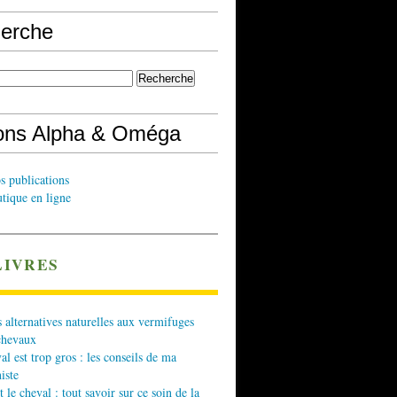
erche
ions Alpha & Oméga
s publications
tique en ligne
LIVRES
 alternatives naturelles aux vermifuges
chevaux
l est trop gros : les conseils de ma
iste
t le cheval : tout savoir sur ce soin de la