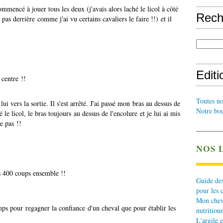
mmencé à jouer tous les deux (j'avais alors laché le licol à côté
Rech
n pas derrière comme j'ai vu certains cavaliers le faire !!) et il
Edit
 centre !!
Toutes no
 lui vers la sortie. Il s'est arrêté. J'ai passé mon bras au dessus de
Notre bou
é le licol, le bras toujours au dessus de l'encolure et je lui ai mis
e pas !!
NOS 
es 400 coups ensemble !!
Guide des
pour les 
Mon cheva
emps pour regagner la confiance d'un cheval que pour établir les
nutritionn
L'argile e