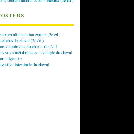
nts, sources naturelles de minéraux (2e éd.)
POSTERS
aux en alimentation équine (3e éd.)
ion chez le cheval (2e éd.)
ion vitaminique du cheval (2e éd.)
es voies métaboliques : exemple du cheval
lore digestive
digestive intestinale du cheval