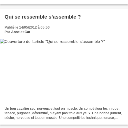
essentielle. Après l'échauffement,...
Qui se ressemble s’assemble ?
Publié le 14/05/2012 à 05:50
Par
Anne et Cat
Un bon cavalier sec, nerveux et tout en muscle. Un compétiteur technique,
tenace, pugnace, déterminé, n’ayant pas froid aux yeux. Une bonne jument,
sèche, nerveuse et tout en muscle. Une compétitrice technique, tenace,
pugnace, déterminée et n’ayant pas...