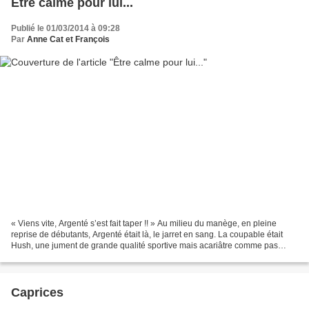
Être calme pour lui...
Publié le 01/03/2014 à 09:28
Par
Anne Cat et François
« Viens vite, Argenté s’est fait taper !! » Au milieu du manège, en pleine
reprise de débutants, Argenté était là, le jarret en sang. La coupable était
Hush, une jument de grande qualité sportive mais acariâtre comme pas
deux. Et pourtant Argenté et elle...
Caprices