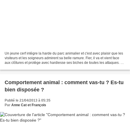
Un jeune cerf intègre la harde du parc animalier et c'est avec plaisir que les
visiteurs et les soigneurs admirent sa belle ramure. Fier, il va et vient face
aux clôtures et protège avec hardiesse ses biches de toutes les attaques. Le
temps passe, le...
Comportement animal : comment vas-tu ? Es-tu
bien disposée ?
Publié le 21/04/2013 à 05:35
Par
Anne Cat et François