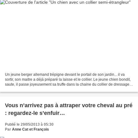
Un jeune berger allemand trépigne devant le portail de son jardin... il va
sortir, son maitre a déjà préparé la laisse et le collier. Le jeune chien bondit,
saute, il passe joyeusement sa truffe dans la chaine du collier de dressage,
un collier semi-étrangleur,...
Vous n’arrivez pas à attraper votre cheval au pré
: regardez-le s’enfuir…
Publié le 29/05/2013 à 05:30
Par
Anne Cat et François