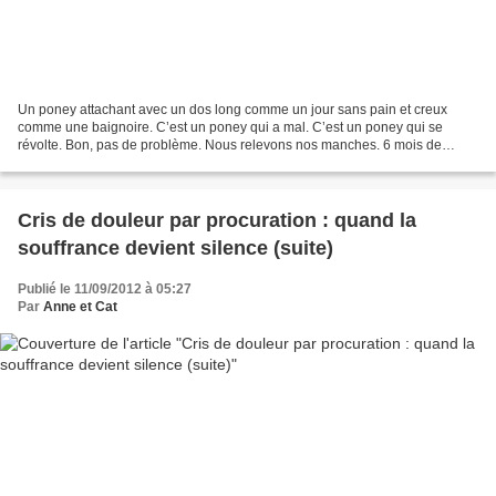
Un poney attachant avec un dos long comme un jour sans pain et creux
comme une baignoire. C’est un poney qui a mal. C’est un poney qui se
révolte. Bon, pas de problème. Nous relevons nos manches. 6 mois de
travail et voilà notre poney avec un dos musclé...
Cris de douleur par procuration : quand la
souffrance devient silence (suite)
Publié le 11/09/2012 à 05:27
Par
Anne et Cat