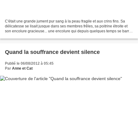
C'était une grande jument pur sang à la peau fragile et aux crins fins. Sa
délicatesse se lisait jusque dans ses membres frêles, sa poitrine étroite et
son encolure gracieuse... une encolure qui depuis quelques temps se barrait
d'une plaie suppurante....
Quand la souffrance devient silence
Publié le 06/08/2012 à 05:45
Par
Anne et Cat