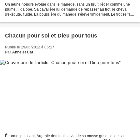
Un jeune hongre évolue dans le manège, sans un bruit, léger comme une
plume, il galope. Sa cavalière lui demande de repasser au trot, le cheval
s'exécute, fluide. La poussière du manège s'élève timidement. Le trot se fait
plus lent, comme dans un film...
Chacun pour soi et Dieu pour tous
Publié le 19/06/2012 à 05:17
Par
Anne et Cat
Énorme, puissant, Argenté dominait la vie de sa masse grise.. et de sa