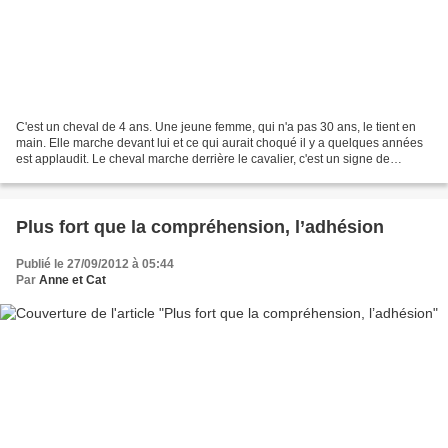
C'est un cheval de 4 ans. Une jeune femme, qui n'a pas 30 ans, le tient en
main. Elle marche devant lui et ce qui aurait choqué il y a quelques années
est applaudit. Le cheval marche derrière le cavalier, c'est un signe de
soumission, le signe que l'humain...
Plus fort que la compréhension, l’adhésion
Publié le 27/09/2012 à 05:44
Par
Anne et Cat