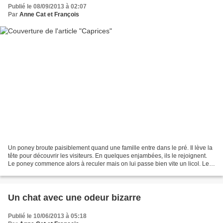
Publié le 08/09/2013 à 02:07
Par
Anne Cat et François
Un poney broute paisiblement quand une famille entre dans le pré. Il lève la
tête pour découvrir les visiteurs. En quelques enjambées, ils le rejoignent.
Le poney commence alors à reculer mais on lui passe bien vite un licol. Les
enfants lui caresse la...
Un chat avec une odeur bizarre
Publié le 10/06/2013 à 05:18