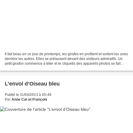
Il fait beau en ce jour de printemps, les girafes en profitent et sortent les unes
derrière les autres. Elles se prélassent devant des visiteurs admiratifs. Un
petit girafon commence à téter et le cliquetis des appareils photos se fait
entendre... c'est...
L’envol d’Oiseau bleu
Publié le 11/04/2013 à 05:49
Par
Anne Cat et François