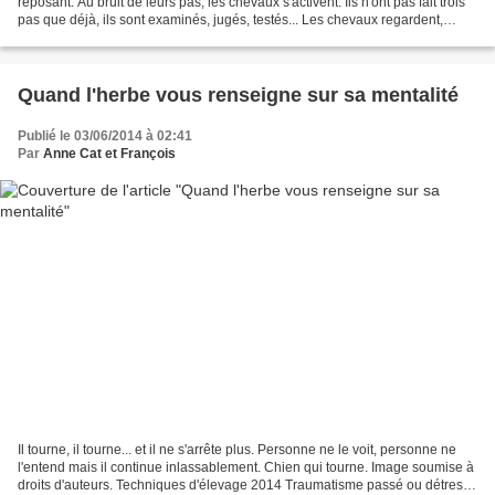
reposant. Au bruit de leurs pas, les chevaux s'activent. Ils n'ont pas fait trois
pas que déjà, ils sont examinés, jugés, testés... Les chevaux regardent,
observent et...
Quand l'herbe vous renseigne sur sa mentalité
Publié le 03/06/2014 à 02:41
Par
Anne Cat et François
Il tourne, il tourne... et il ne s'arrête plus. Personne ne le voit, personne ne
l'entend mais il continue inlassablement. Chien qui tourne. Image soumise à
droits d'auteurs. Techniques d'élevage 2014 Traumatisme passé ou détresse