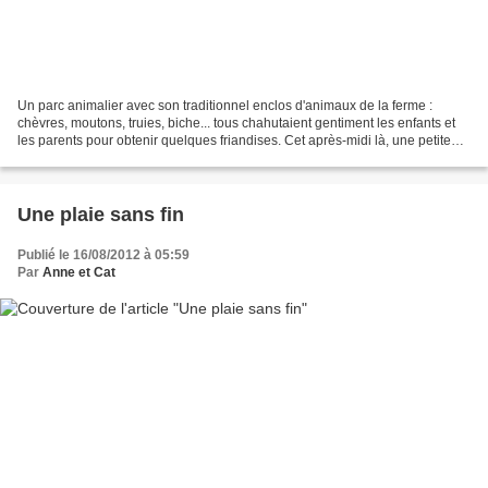
Un parc animalier avec son traditionnel enclos d'animaux de la ferme :
chèvres, moutons, truies, biche... tous chahutaient gentiment les enfants et
les parents pour obtenir quelques friandises. Cet après-midi là, une petite
chèvre noire, Noiraude, fit...
Une plaie sans fin
Publié le 16/08/2012 à 05:59
Par
Anne et Cat