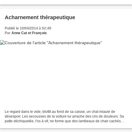
récente, son angoisse...
Acharnement thérapeutique
Publié le 10/04/2014 à 02:49
Par
Anne Cat et François
Le regard dans le vide, blottit au fond de sa caisse, un chat miaule de
désespoir. Les secousses de la voiture lui arrache des cris de douleurs. Sa
patte déchiquetée, l'os à vif, ne forme que des lambeaux de chair cachés
dans son épaisse fourrure. Ses...