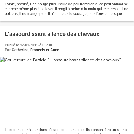
Faible, prostré, il ne bouge plus. Boule de poil tremblante, ce petit animal ne
cherche même plus à se lever. Il réagit à peine à la main qui le caresse. Il ne
boit pas, il ne mange plus. Il n'en a plus le courage, plus l'envie. Lorsque
frissonnant, il...
L'assourdissant silence des chevaux
Publié le 12/01/2015 à 03:30
Par
Catherine, François et Anne
Ils entrent tour à tour dans l'écurie, troublant ce qu'ils pensent être un silence