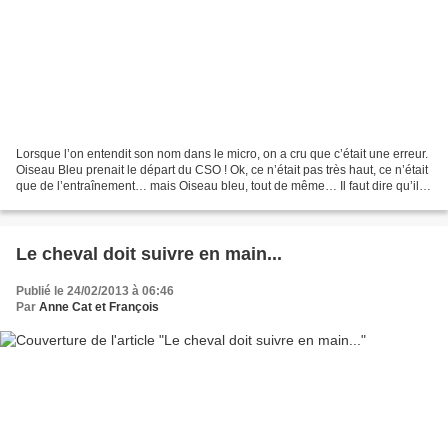
Lorsque l’on entendit son nom dans le micro, on a cru que c’était une erreur.
Oiseau Bleu prenait le départ du CSO ! Ok, ce n’était pas très haut, ce n’était
que de l’entraînement… mais Oiseau bleu, tout de même… Il faut dire qu’il
portait bien son nom...
Le cheval doit suivre en main...
Publié le 24/02/2013 à 06:46
Par
Anne Cat et François