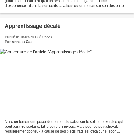
gentillesse. Il faut dire qu’il en avait trimballé des gamins ! Plein
d’expérience, attentif à ses petits cavaliers qu’on mettait sur son dos en toute
confiance. Un tour de cross comme...
Apprentissage décalé
Publié le 16/05/2012 à 05:23
Par
Anne et Cat
Marcher lentement, poser doucement le sabot sur le sol... un exercice qui
peut paraître scolaire, futile voire ennuyeux. Mais pour ce petit cheval,
régulièrement boiteux à cause de ses pieds fragiles, c'était une leçon