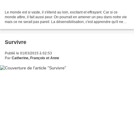
Le monde est si vaste, il s'étend au loin, excitant et effrayant. Car si ce
monde attire, il fait aussi peur. On pourrait en amener un peu dans notre vie
mais ce ne serait pas pareil. La désensibilisation, c'est apprendre qu'il ne
faut pas réagir face...
Survivre
Publié le 01/03/2015 à 02:53
Par
Catherine, François et Anne