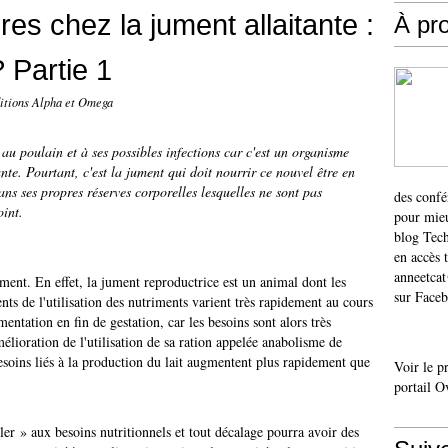
es chez la jument allaitante :
À pr
? Partie 1
ditions Alpha et Omega
au poulain et à ses possibles infections car c'est un organisme
nte. Pourtant, c'est la jument qui doit nourrir ce nouvel être en
ans ses propres réserves corporelles lesquelles ne sont pas
des confé
oint.
pour mieu
blog Tech
en accès 
anneetca
jument. En effet, la jument reproductrice est un animal dont les
sur Faceb
ents de l'utilisation des nutriments varient très rapidement au cours
entation en fin de gestation, car les besoins sont alors très
élioration de l'utilisation de sa ration appelée anabolisme de
besoins liés à la production du lait augmentent plus rapidement que
Voir le p
portail O
ller » aux besoins nutritionnels et tout décalage pourra avoir des