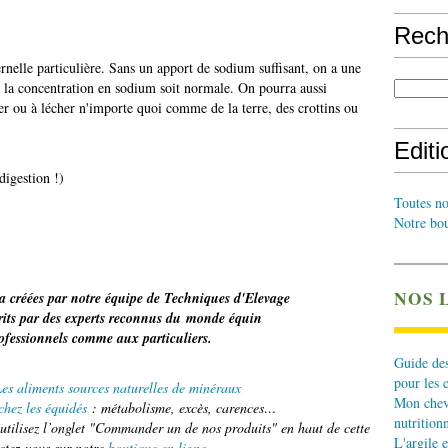
Rech
ernelle particulière. Sans un apport de sodium suffisant, on a une
e la concentration en sodium soit normale. On pourra aussi
r ou à lécher n'importe quoi comme de la terre, des crottins ou
Edit
digestion !)
Toutes no
Notre bou
NOS 
a créées par notre équipe de Techniques d'Elevage
crits par des experts reconnus du monde équin
rofessionnels comme aux particuliers.
Guide des
pour les 
es aliments sources naturelles de minéraux
Mon cheva
hez les équidés
: métabolisme, excès, carences…
nutritionn
tilisez l’onglet "Commander un de nos produits" en haut de cette
L'argile e
ctez-vous sur notre
boutique en ligne
.