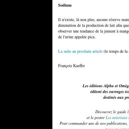
Sodium
Il n'existe, là non plus, aucune réserve mat
diminution de la production de lait afin qu
observer une tendance de la jument à mange
de l'urine appelée pica.
La suite au prochain article
(le temps de la 
François Kaeffer
Les éditions Alpha et Omég
éditent des ouvrages é
destinés aux p
Découvrez le guide
L
et le poster
Les minéraux c
Pour commander une de nos publications, u
page ou conne