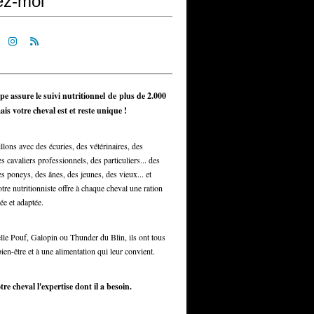
ez-moi
pe assure le suivi nutritionnel de plus de 2.000
is votre cheval est et reste unique !
llons avec des écuries, des vétérinaires, des
s cavaliers professionnels, des particuliers... des
s poneys, des ânes, des jeunes, des vieux... et
otre nutritionniste offre à chaque cheval une ration
ée et adaptée.
elle Pouf, Galopin ou Thunder du Blin, ils ont tous
bien-être et à une alimentation qui leur convient.
tre cheval l'expertise dont il a besoin.