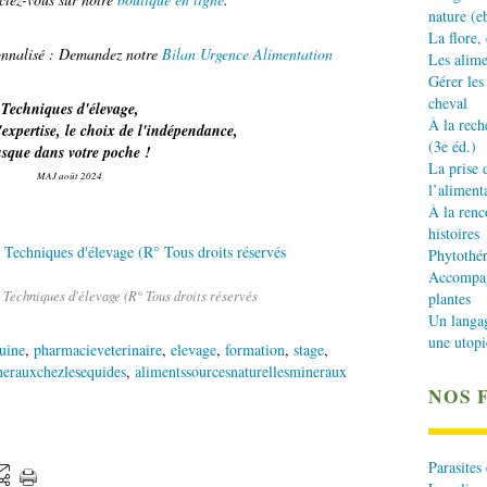
nature (e
La flore,
sonnalisé : Demandez notre
Bilan Urgence Alimentation
Les alime
Gérer les
cheval
Techniques d'élevage,
À la rech
'expertise, le choix de l'indépendance,
(3e éd.)
usque dans votre poche !
La prise 
MAJ août 2024
l’aliment
À la renc
histoires
Phytothér
Accompagn
 Techniques d'élevage (R° Tous droits réservés
plantes
Un langa
une utopi
quine
,
pharmacieveterinaire
,
elevage
,
formation
,
stage
,
nerauxchezlesequides
,
alimentssourcesnaturellesmineraux
NOS 
Parasites