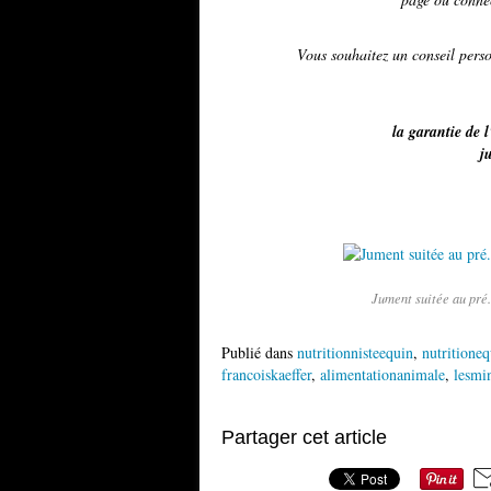
Vous souhaitez un conseil per
la garantie de l
j
Jument suitée au pré.
Publié dans
nutritionnisteequin
,
nutritione
francoiskaeffer
,
alimentationanimale
,
lesmi
Partager cet article