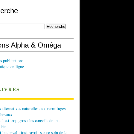
erche
ions Alpha & Oméga
s publications
tique en ligne
LIVRES
 alternatives naturelles aux vermifuges
chevaux
l est trop gros : les conseils de ma
iste
t le cheval : tout savoir sur ce soin de la