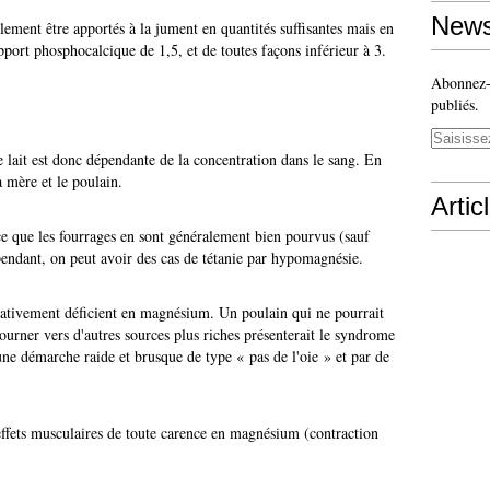
News
ement être apportés à la jument en quantités suffisantes mais en
pport phosphocalcique de 1,5, et de toutes façons inférieur à 3.
Abonnez-v
publiés.
le lait est donc dépendante de la concentration dans le sang. En
a mère et le poulain.
Artic
ce que les fourrages en sont généralement bien pourvus (sauf
ependant, on peut avoir des cas de tétanie par hypomagnésie.
relativement déficient en magnésium. Un poulain qui ne pourrait
ourner vers d'autres sources plus riches présenterait le syndrome
une démarche raide et brusque de type « pas de l'oie » et par de
effets musculaires de toute carence en magnésium (contraction