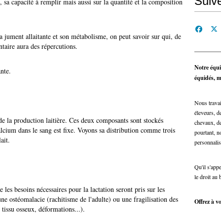
Suiv
, sa capacité à remplir mais aussi sur la quantité et la composition
a jument allaitante et son métabolisme, on peut savoir sur qui, de
taire aura des répercutions.
Notre équi
nte.
équidés, ma
Nous travai
éleveurs, de
e la production laitière. Ces deux composants sont stockés
chevaux, de
calcium dans le sang est fixe. Voyons sa distribution comme trois
pourtant, n
ait.
personnalis
Qu'il s'app
le droit au 
 les besoins nécessaires pour la lactation seront pris sur les
ne ostéomalacie (rachitisme de l'adulte) ou une fragilisation des
Offrez à vo
tissu osseux, déformations...).