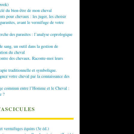
book)
 clé du bien-être de mon cheval
nts pour chevaux : les juger, les choisir
 parasites, avant le vermifuge de votre
erche des parasites : l’analyse coprologique
de sang, un outil dans la gestion de
ation du cheval
ontre des chevaux. Raconte-moi leurs
apie traditionnelle et symbolique.
ez votre cheval par la connaissance des
ge commun entre l’Homme et le Cheval :
e ?
FASCICULES
 et vermifuges équins (3e éd.)