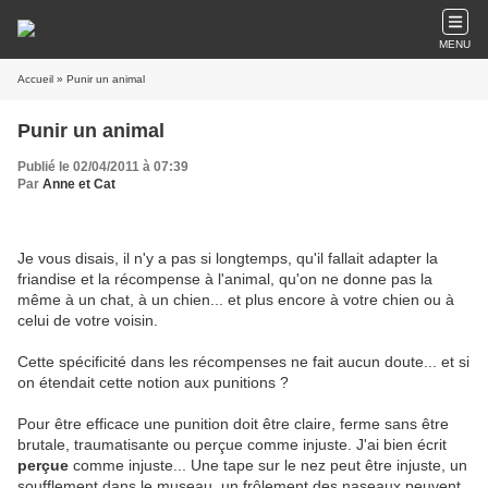
MENU
Accueil
» Punir un animal
Punir un animal
Publié le 02/04/2011 à 07:39
Par
Anne et Cat
Je vous disais, il n'y a pas si longtemps, qu'il fallait adapter la
friandise et la récompense à l'animal, qu'on ne donne pas la
même à un chat, à un chien... et plus encore à votre chien ou à
celui de votre voisin.
Cette spécificité dans les récompenses ne fait aucun doute... et si
on étendait cette notion aux punitions ?
Pour être efficace une punition doit être claire, ferme sans être
brutale, traumatisante ou perçue comme injuste. J'ai bien écrit
perçue
comme injuste... Une tape sur le nez peut être injuste, un
soufflement dans le museau, un frôlement des naseaux peuvent