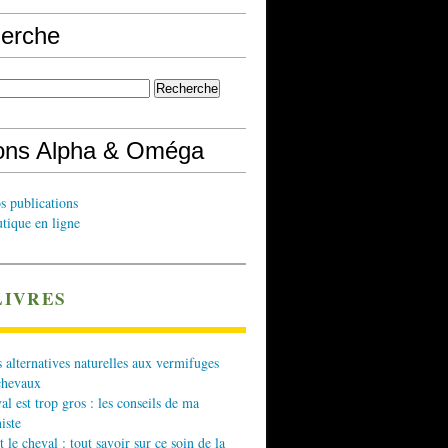
erche
ions Alpha & Oméga
s publications
tique en ligne
LIVRES
 alternatives naturelles aux vermifuges
chevaux
l est trop gros : les conseils de ma
iste
t le cheval : tout savoir sur ce soin de la