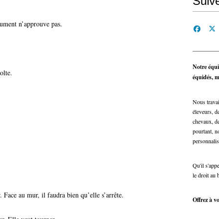
Suiv
jument n’approuve pas.
Notre équi
olte.
équidés, ma
Nous travai
éleveurs, de
chevaux, de
pourtant, n
personnalis
Qu'il s'app
le droit au 
 Face au mur, il faudra bien qu’elle s’arrête.
Offrez à vo