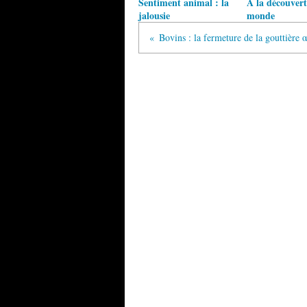
Sentiment animal : la
A la découver
jalousie
monde
Bovins : la fermeture de la gouttière