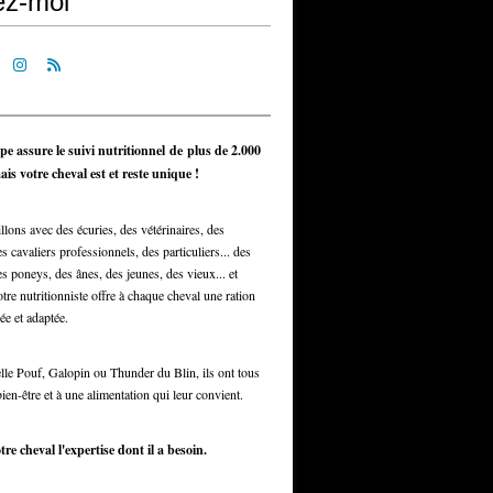
ez-moi
pe assure le suivi nutritionnel de plus de 2.000
is votre cheval est et reste unique !
llons avec des écuries, des vétérinaires, des
s cavaliers professionnels, des particuliers... des
s poneys, des ânes, des jeunes, des vieux... et
otre nutritionniste offre à chaque cheval une ration
ée et adaptée.
elle Pouf, Galopin ou Thunder du Blin, ils ont tous
bien-être et à une alimentation qui leur convient.
tre cheval l'expertise dont il a besoin.