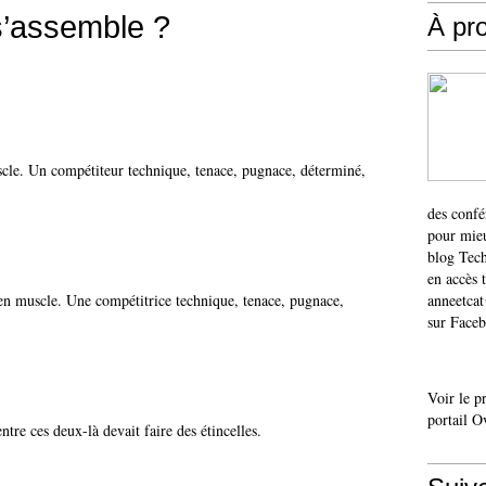
s’assemble ?
À pr
scle. Un compétiteur technique, tenace, pugnace, déterminé,
des confé
pour mieu
blog Tech
en accès 
en muscle. Une compétitrice technique, tenace, pugnace,
anneetca
sur Faceb
Voir le p
portail O
tre ces deux-là devait faire des étincelles.