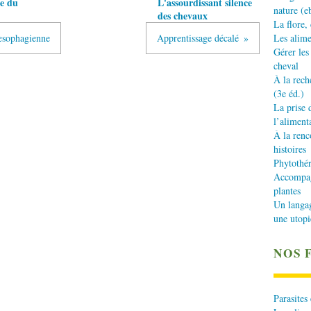
te du
L'assourdissant silence
nature (e
des chevaux
La flore,
 œsophagienne
Apprentissage décalé
Les alime
Gérer les
cheval
À la rech
(3e éd.)
La prise 
l’aliment
À la renc
histoires
Phytothér
Accompagn
plantes
Un langa
une utopi
NOS 
Parasites