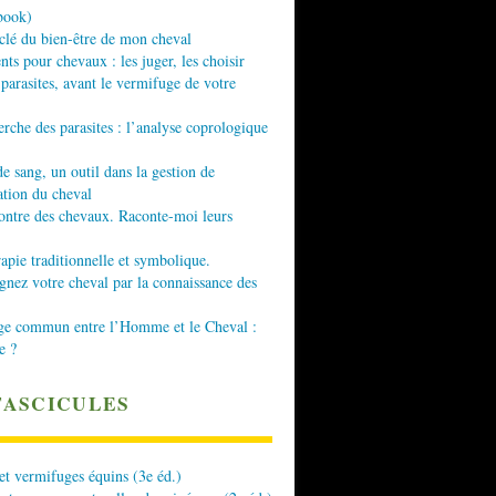
book)
 clé du bien-être de mon cheval
nts pour chevaux : les juger, les choisir
 parasites, avant le vermifuge de votre
erche des parasites : l’analyse coprologique
de sang, un outil dans la gestion de
ation du cheval
ontre des chevaux. Raconte-moi leurs
apie traditionnelle et symbolique.
ez votre cheval par la connaissance des
ge commun entre l’Homme et le Cheval :
e ?
FASCICULES
 et vermifuges équins (3e éd.)