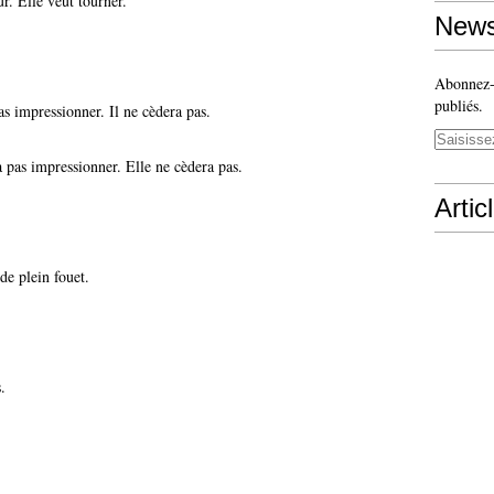
r. Elle veut tourner.
News
Abonnez-v
publiés.
pas impressionner. Il ne cèdera pas.
ra pas impressionner. Elle ne cèdera pas.
Artic
de plein fouet.
.