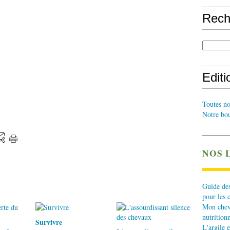
Rech
Edit
Toutes no
Notre bou
NOS 
Guide des
pour les 
Mon cheva
nutritionn
Survivre
L'argile e