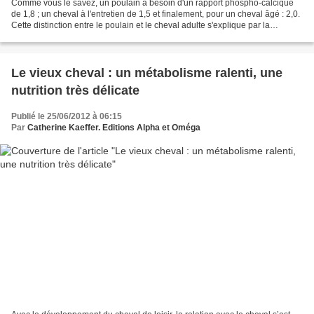
Comme vous le savez, un poulain a besoin d'un rapport phospho-calcique
de 1,8 ; un cheval à l'entretien de 1,5 et finalement, pour un cheval âgé : 2,0.
Cette distinction entre le poulain et le cheval adulte s'explique par la
croissance qui doit être assurée....
Le vieux cheval : un métabolisme ralenti, une
nutrition très délicate
Publié le 25/06/2012 à 06:15
Par
Catherine Kaeffer. Editions Alpha et Oméga