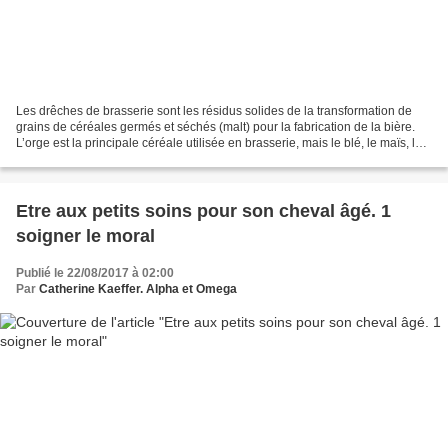
Les drêches de brasserie sont les résidus solides de la transformation de
grains de céréales germés et séchés (malt) pour la fabrication de la bière.
L’orge est la principale céréale utilisée en brasserie, mais le blé, le maïs, le
riz et le sorgho sont...
Etre aux petits soins pour son cheval âgé. 1
soigner le moral
Publié le 22/08/2017 à 02:00
Par
Catherine Kaeffer. Alpha et Omega