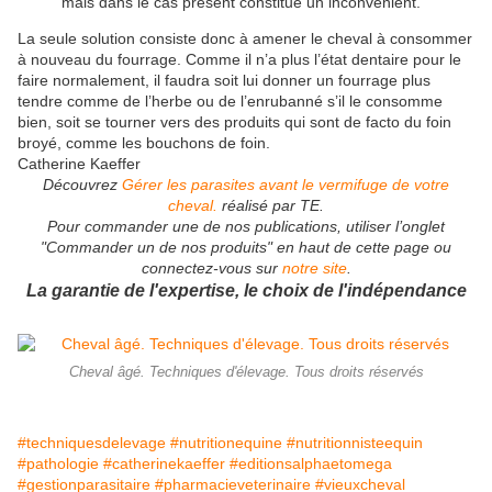
mais dans le cas présent constitue un inconvénient.
La seule solution consiste donc à amener le cheval à consommer
à nouveau du fourrage. Comme il n’a plus l’état dentaire pour le
faire normalement, il faudra soit lui donner un fourrage plus
tendre comme de l’herbe ou de l’enrubanné s’il le consomme
bien, soit se tourner vers des produits qui sont de facto du foin
broyé, comme les bouchons de foin.
Catherine Kaeffer
Découvrez
Gérer les parasites avant le vermifuge de votre
cheval.
réalisé par TE.
Pour commander une de nos publications, utiliser l’onglet
"Commander un de nos produits" en haut de cette page ou
connectez-vous sur
notre site
.
La garantie de l'expertise, le choix de l'indépendance
Cheval âgé. Techniques d'élevage. Tous droits réservés
#techniquesdelevage
#nutritionequine
#nutritionnisteequin
#pathologie
#catherinekaeffer
#editionsalphaetomega
#gestionparasitaire
#pharmacieveterinaire
#vieuxcheval