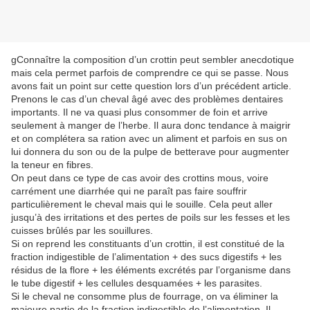
gConnaître la composition d’un crottin peut sembler anecdotique
mais cela permet parfois de comprendre ce qui se passe. Nous
avons fait un point sur cette question lors d’un précédent article.
Prenons le cas d’un cheval âgé avec des problèmes dentaires
importants. Il ne va quasi plus consommer de foin et arrive
seulement à manger de l’herbe. Il aura donc tendance à maigrir
et on complétera sa ration avec un aliment et parfois en sus on
lui donnera du son ou de la pulpe de betterave pour augmenter
la teneur en fibres.
On peut dans ce type de cas avoir des crottins mous, voire
carrément une diarrhée qui ne paraît pas faire souffrir
particulièrement le cheval mais qui le souille. Cela peut aller
jusqu’à des irritations et des pertes de poils sur les fesses et les
cuisses brûlés par les souillures.
Si on reprend les constituants d’un crottin, il est constitué de la
fraction indigestible de l’alimentation + des sucs digestifs + les
résidus de la flore + les éléments excrétés par l’organisme dans
le tube digestif + les cellules desquamées + les parasites.
Si le cheval ne consomme plus de fourrage, on va éliminer la
majeure partie de la fraction indigestible de l’alimentation. Il