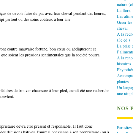
nature (e
La flore,
déçus de devoir faire du pas avec leur cheval pendant des heures,
Les alime
ipi partout ou des soins coûteux à leur âne.
Gérer les
cheval
À la rech
(3e éd.)
La prise 
ront contre mauvaise fortune, bon cœur ou abdiqueront et
l’aliment
 que soient les pressions sentimentales que la société pourra
À la renc
histoires
Phytothér
Accompagn
plantes
Un langa
iétaires de trouver chaussure à leur pied, aurait été une recherche
une utopi
convient.
NOS 
opriétaire devra être présent et responsable. Il faut donc
Parasites
des décisions hâtives, l'animal convienne à son propriétaire (ou à