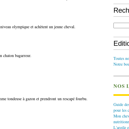
Rech
 niveau olympique et achètent un jeune cheval.
Edit
un chaton bagarreur.
Toutes no
Notre bou
NOS 
mme tondeuse à gazon et prendront un rescapé fourbu.
Guide des
pour les 
Mon cheva
nutritionn
L'argile e