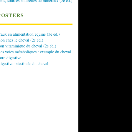
nts, sources naturelles de minéraux (2e éd.)
POSTERS
aux en alimentation équine (3e éd.)
ion chez le cheval (2e éd.)
ion vitaminique du cheval (2e éd.)
es voies métaboliques : exemple du cheval
lore digestive
digestive intestinale du cheval