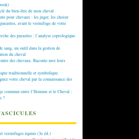
book)
 clé du bien-être de mon cheval
nts pour chevaux : les juger, les choisir
 parasites, avant le vermifuge de votre
erche des parasites : l’analyse coprologique
de sang, un outil dans la gestion de
ation du cheval
ontre des chevaux. Raconte-moi leurs
apie traditionnelle et symbolique.
ez votre cheval par la connaissance des
ge commun entre l’Homme et le Cheval :
e ?
FASCICULES
 et vermifuges équins (3e éd.)