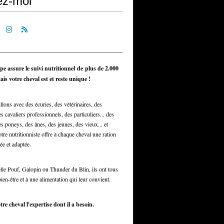
ez-moi
pe assure le suivi nutritionnel de plus de 2.000
is votre cheval est et reste unique !
llons avec des écuries, des vétérinaires, des
s cavaliers professionnels, des particuliers... des
s poneys, des ânes, des jeunes, des vieux... et
otre nutritionniste offre à chaque cheval une ration
ée et adaptée.
elle Pouf, Galopin ou Thunder du Blin, ils ont tous
bien-être et à une alimentation qui leur convient.
tre cheval l'expertise dont il a besoin.