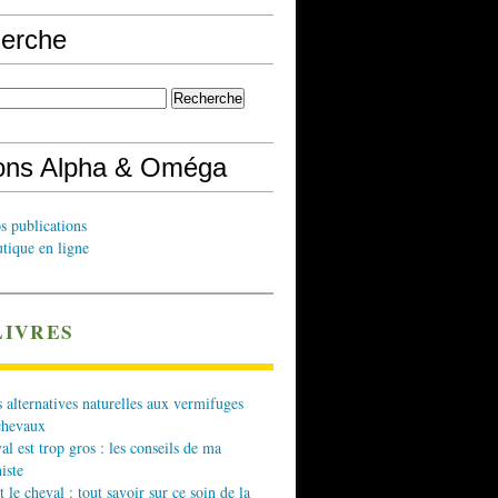
erche
ions Alpha & Oméga
s publications
tique en ligne
LIVRES
 alternatives naturelles aux vermifuges
chevaux
l est trop gros : les conseils de ma
iste
t le cheval : tout savoir sur ce soin de la