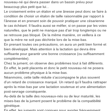
nouveau-né qui devra passer dans un bassin prévu pour
beaucoup plus petit que lui...
Le croisement entre un étalon et une ânesse peut donc se faire à
condition de choisir un étalon de taille raisonnable par rapport à
l'ânesse et en prenant soin de pouvoir pratiquer une césarienne
le cas échéant. Il faudra aussi se méfier, si on passe par les voies
naturelles, que le petit ne manque pas d'air trop longtemps ou ne
se retrouve pas bloqué. De la même manière, on veillera à ce
que la mère ne soit pas déchirée lors de la mise-bas.
En prenant toutes ces précautions, on aura un petit bien formé et
bien développé. Mais attention à la lactation qui devra être
suffisante pour garantir une bonne croissance (ou suffisamment
complémentée).
Chez la jument, on observe des problèmes tout à fait différents.
En effet, le petit placenta et donc le petit nouveau-né ne posera
aucun problème physique à la mise-bas.
Néanmoins, cette taille réduite s'accompagne le plus souvent
d'un retard de croissance marqué. Un retard qu'il faudra rattraper
après la mise-bas par une lactation soutenue et une alimentation
post-sevrage conséquente.
Au-delà de la taille des nouveaux-nés ou de leur maturité, les
mises-bas de la jument posent le problème de la compatibilité
génétique.
En effet, les juments sont connues pour avorter fréquemment