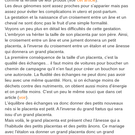
comme la fertilité de leur produit (voir
cet article
).
Les deux génomes sont assez proches pour s'apparier mais pas
assez pour éviter les complications in utero et post-partum.
La gestation et la naissance d'un croisement entre un âne et un
cheval ne sont donc pas le fruit d'une simple formalité.
Voyons un peu plus en détail les difficultés de cette gestation.
L'embryon va hériter la taille de son placenta par son père. Ainsi,
le croisement entre un âne et une jument donnera un petit
placenta, à l'inverse du croisement entre un étalon et une ânesse
qui donnera un grand placenta.
La première conséquence de la taille d'un placenta, c'est la
qualité des échanges... il faut moins de voitures pour boucher un
chemin de campagne qu'il n'en faut pour créer un bouchon sur
une autoroute. La fluidité des échanges ne peut donc pas avoir
lieu avec une même quantité. Hors, si on échange moins de
déchets contre des nutriments, on obtient aussi moins d'énergie
et on profite moins. C'est un peu le même souci que dans cet
article (
voir
).
L'équilibre des échanges va donc donner des petits nouveaux
nés si le placenta est petit. A l'inverse du grand fœtus qui sera
issu d'un grand placenta.
Mais voilà, le grand placenta est présent chez l'ânesse qui a
l'habitude des petits placentas et des petits ânons. Ce mariage
avec l'étalon va donner un grand placenta donc un grand