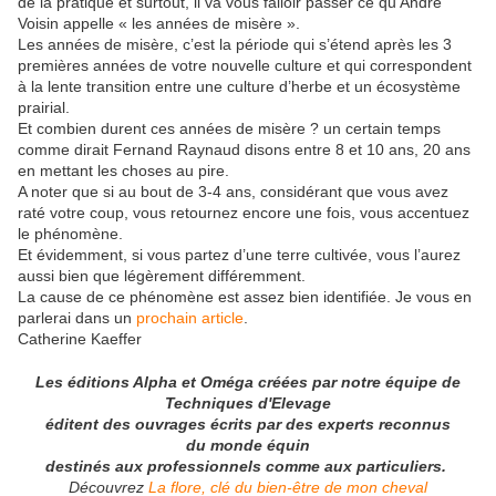
de la pratique et surtout, il va vous falloir passer ce qu’André
Voisin appelle « les années de misère ».
Les années de misère, c’est la période qui s’étend après les 3
premières années de votre nouvelle culture et qui correspondent
à la lente transition entre une culture d’herbe et un écosystème
prairial.
Et combien durent ces années de misère ? un certain temps
comme dirait Fernand Raynaud disons entre 8 et 10 ans, 20 ans
en mettant les choses au pire.
A noter que si au bout de 3-4 ans, considérant que vous avez
raté votre coup, vous retournez encore une fois, vous accentuez
le phénomène.
Et évidemment, si vous partez d’une terre cultivée, vous l’aurez
aussi bien que légèrement différemment.
La cause de ce phénomène est assez bien identifiée. Je vous en
parlerai dans un
prochain article
.
Catherine Kaeffer
Les éditions Alpha et Oméga créées par notre équipe de
Techniques d'Elevage
éditent des ouvrages écrits par des experts reconnus
du monde équin
destinés aux professionnels comme aux particuliers.
Découvrez
La flore, clé du bien-être de mon cheval