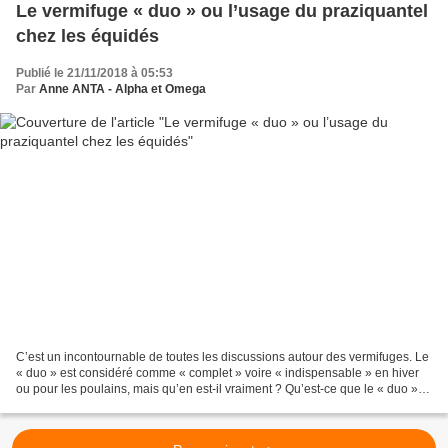
Le vermifuge « duo » ou l’usage du praziquantel
chez les équidés
Publié le 21/11/2018 à 05:53
Par
Anne ANTA - Alpha et Omega
C’est un incontournable de toutes les discussions autour des vermifuges. Le
« duo » est considéré comme « complet » voire « indispensable » en hiver
ou pour les poulains, mais qu’en est-il vraiment ? Qu’est-ce que le « duo » ?
Cette appellation de « duo...