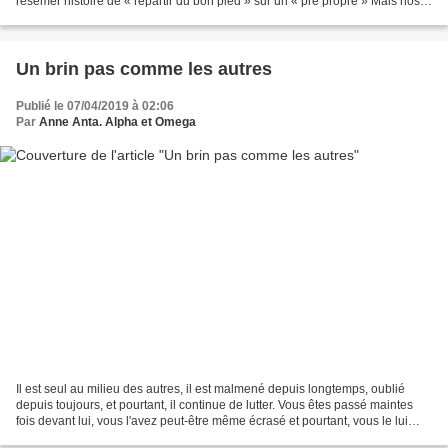
resemer histoire de « repartir du bon pied » sur un « pré propre » Mais nos
anciens étaient quant à eux plus...
Un brin pas comme les autres
Publié le 07/04/2019 à 02:06
Par
Anne Anta. Alpha et Omega
Il est seul au milieu des autres, il est malmené depuis longtemps, oublié
depuis toujours, et pourtant, il continue de lutter. Vous êtes passé maintes
fois devant lui, vous l'avez peut-être même écrasé et pourtant, vous le lui
avez confié de lourdes responsabilités....