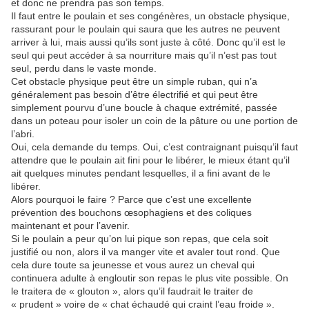
et donc ne prendra pas son temps.
Il faut entre le poulain et ses congénères, un obstacle physique,
rassurant pour le poulain qui saura que les autres ne peuvent
arriver à lui, mais aussi qu’ils sont juste à côté. Donc qu’il est le
seul qui peut accéder à sa nourriture mais qu’il n’est pas tout
seul, perdu dans le vaste monde.
Cet obstacle physique peut être un simple ruban, qui n’a
généralement pas besoin d’être électrifié et qui peut être
simplement pourvu d’une boucle à chaque extrémité, passée
dans un poteau pour isoler un coin de la pâture ou une portion de
l’abri.
Oui, cela demande du temps. Oui, c’est contraignant puisqu’il faut
attendre que le poulain ait fini pour le libérer, le mieux étant qu’il
ait quelques minutes pendant lesquelles, il a fini avant de le
libérer.
Alors pourquoi le faire ? Parce que c’est une excellente
prévention des bouchons œsophagiens et des coliques
maintenant et pour l’avenir.
Si le poulain a peur qu’on lui pique son repas, que cela soit
justifié ou non, alors il va manger vite et avaler tout rond. Que
cela dure toute sa jeunesse et vous aurez un cheval qui
continuera adulte à engloutir son repas le plus vite possible. On
le traitera de « glouton », alors qu’il faudrait le traiter de
« prudent » voire de « chat échaudé qui craint l’eau froide ».